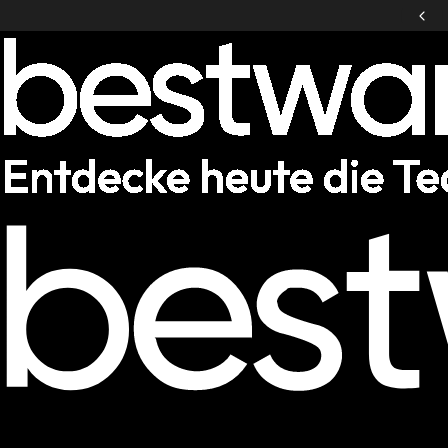
Notebookcheck-Service-Testsieger
Laptops
Desktop-PCs
VR / XR
Zubehör
Deals
Helpcenter
Deutschland
|
DE
Mobile: Deutschland, DE
Laptops
Alle Laptops anzeigen