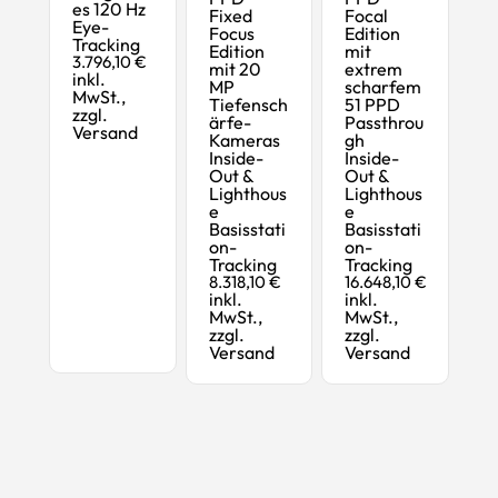
es 120 Hz
Fixed
Focal
Eye-
Focus
Edition
Tracking
Edition
mit
3.796,10 €
mit 20
extrem
inkl.
MP
scharfem
MwSt.,
Tiefensch
51 PPD
zzgl.
ärfe-
Passthrou
Versand
Kameras
gh
Inside-
Inside-
Out &
Out &
Lighthous
Lighthous
e
e
Basisstati
Basisstati
on-
on-
Tracking
Tracking
8.318,10 €
16.648,10 €
inkl.
inkl.
MwSt.,
MwSt.,
zzgl.
zzgl.
Versand
Versand