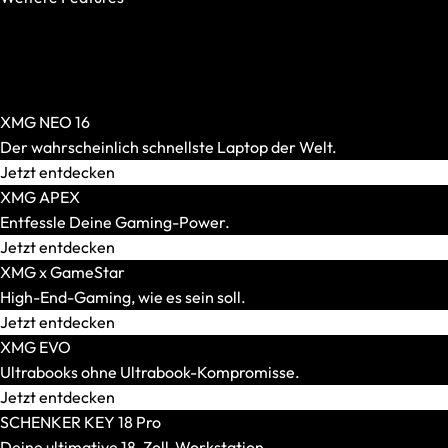
OASIS Ready
PCIe 5.0 SSD
AR-Brillen und Glasses
Per-Key-RGB
Alle anzeigen
Windows Hello
AR-Headsets
XMG NEO 16
Transport und Zubehör
Der wahrscheinlich schnellste Laptop der Welt.
Alle anzeigen
Jetzt entdecken
Transport und Lagerung
XMG APEX
Zubehör und Peripherie
Entfessle Deine Gaming-Power.
VR Ready-Laptops
Jetzt entdecken
Alle anzeigen
XMG x GameStar
Marke / Modellserie
High-End-Gaming, wie es sein soll.
Mäuse
Jetzt entdecken
Alle anzeigen
XMG EVO
Gaming-Mäuse
Ultrabooks ohne Ultrabook-Kompromisse.
Kabellose Mäuse
Jetzt entdecken
Kabelgebundene Mäuse
SCHENKER KEY 18 Pro
Maus-Tastatur-Sets
Deine ultimative 18-Zoll-Workstation.