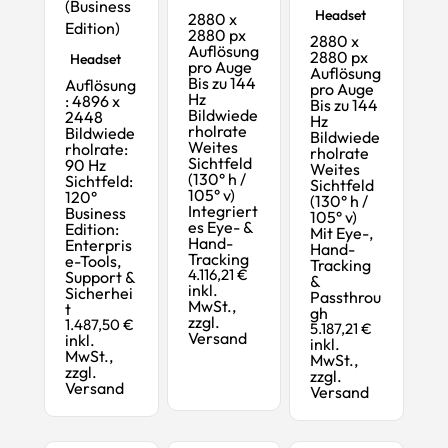
(Business
Headset
2880 x
Edition)
2880 px
2880 x
VR- & MR-
Auflösung
2880 px
Headset
pro Auge
Auflösung
Bis zu 144
Auflösung
pro Auge
Hz
: 4896 x
Bis zu 144
Bildwiede
2448
Hz
rholrate
Bildwiede
Bildwiede
Weites
rholrate:
rholrate
Sichtfeld
90 Hz
Weites
(130° h /
Sichtfeld:
Sichtfeld
105° v)
120°
(130° h /
Integriert
Business
105° v)
es Eye- &
Edition:
Mit Eye-,
Hand-
Enterpris
Hand-
Tracking
e-Tools,
Tracking
4.116,21 €
Support &
&
inkl.
Sicherhei
Passthrou
MwSt.,
t
gh
zzgl.
1.487,50 €
5.187,21 €
Versand
inkl.
inkl.
MwSt.,
MwSt.,
zzgl.
zzgl.
Versand
Versand