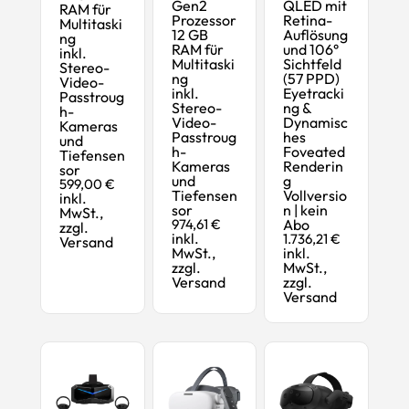
Gen2
QLED mit
RAM für
Prozessor
Retina-
Multitaski
12 GB
Auflösung
ng
RAM für
und 106°
inkl.
Multitaski
Sichtfeld
Stereo-
ng
(57 PPD)
Video-
inkl.
Eyetracki
Passtroug
Stereo-
ng &
h-
Video-
Dynamisc
Kameras
Passtroug
hes
und
h-
Foveated
Tiefensen
Kameras
Renderin
sor
und
g
599,00 €
Tiefensen
Vollversio
inkl.
sor
n | kein
MwSt.,
974,61 €
Abo
zzgl.
inkl.
1.736,21 €
Versand
MwSt.,
inkl.
zzgl.
MwSt.,
Versand
zzgl.
Versand