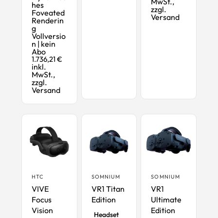
MwSt.,
hes
zzgl.
Foveated
Versand
Renderin
g
Vollversio
n | kein
Abo
1.736,21 €
inkl.
MwSt.,
zzgl.
Versand
HTC
SOMNIUM
SOMNIUM
VIVE
VR1 Titan
VR1
Focus
Edition
Ultimate
High-End-
VR-
Vision
Edition
High-End-
Headset
VR-