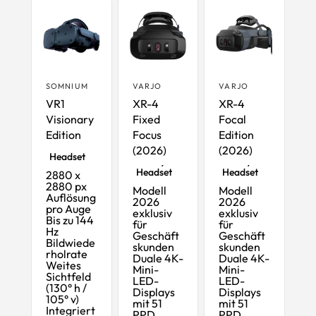
SOMNIUM
VARJO
VARJO
VR1
XR-4
XR-4
Visionary
Fixed
Focal
Edition
Focus
Edition
High-End-
High-End
High-End
VR-
(2026)
(2026)
Mixed-
Mixed-
Headset
Reality-
Reality-
Headset
Headset
2880 x
2880 px
Modell
Modell
Auflösung
2026
2026
pro Auge
exklusiv
exklusiv
Bis zu 144
für
für
Hz
Geschäft
Geschäft
Bildwiede
skunden
skunden
rholrate
Duale 4K-
Duale 4K-
Weites
Mini-
Mini-
Sichtfeld
LED-
LED-
(130° h /
Displays
Displays
105° v)
mit 51
mit 51
Integriert
PPD
PPD