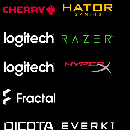
XMG APEX
XMG FOCUS
XMG NEO
XMG PRO
Formfaktor
Full-Size
TKL
75%
60%
Switches
Analog
Magnetisch
Mechanisch
Membran