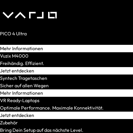
XMG STUDIO
Editions
XMG UNIFY x iCUE
CPU
AMD
PICO 4 Ultra
AMD Ryzen 5
Realität. Verstärkt.
AMD Ryzen 7
Mehr Informationen
AMD Ryzen 9
Vuzix M4000
Intel
Freihändig. Effizient.
Intel Core Ultra 5
Jetzt entdecken
Intel Core Ultra 7
Syntech Tragetaschen
Intel Core Ultra 9
Sicher auf allen Wegen
Modellserie
Mehr Informationen
Alle anzeigen
VR Ready-Laptops
OFFICE Station
Optimale Performance. Maximale Konnektivität.
GRAPHICS Station
Jetzt entdecken
XR Station
Zubehör
IMAGE Station
Bring Dein Setup auf das nächste Level.