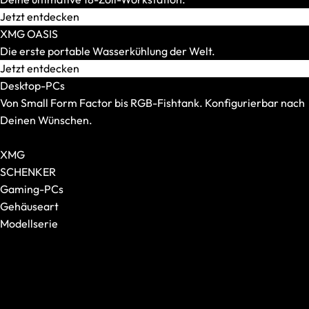
Mauspads
Jetzt entdecken
XMG OASIS
Die erste portable Wasserkühlung der Welt.
Jetzt entdecken
Desktop-PCs
Von Small Form Factor bis RGB-Fishtank. Konfigurierbar nach
Deinen Wünschen.
Alle Desktop-PCs anzeigen
XMG
SCHENKER
Gaming-PCs
Gehäuseart
Modellserie
Tastaturen
Alle anzeigen
Alle anzeigen
XMG NOMAD
Formfaktor
XMG SECTOR
Switches
XMG TRINITY