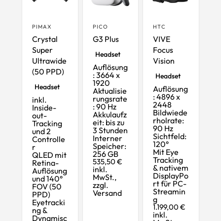
PIMAX
PICO
HTC
Crystal
G3 Plus
VIVE
VR-
Super
Focus
Headset
Ultrawide
Vision
Auflösung
VR- & MR-
(50 PPD)
High-End-
: 3664 x
Headset
PC-VR-
1920
Headset
Auflösung
Aktualisie
: 4896 x
rungsrate
inkl.
2448
: 90 Hz
Inside-
Bildwiede
Akkulaufz
out-
rholrate:
eit: bis zu
Tracking
90 Hz
3 Stunden
und 2
Sichtfeld:
Interner
Controlle
120°
Speicher:
r
Mit Eye
256 GB
QLED mit
Tracking
535,50 €
Retina-
& nativem
inkl.
Auflösung
DisplayPo
MwSt.,
und 140°
rt für PC-
zzgl.
FOV (50
Streamin
Versand
PPD)
g
Eyetracki
1.199,00 €
ng &
inkl.
Dynamisc