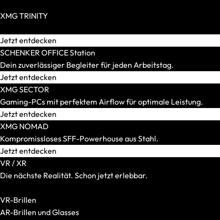
SCHENKER WORK
Zero Build / BTF möglich
Displaygröße
XMG TRINITY
14 Zoll
Extravagante High-End-PCs für Individualisten.
15 Zoll
Jetzt entdecken
16 Zoll
SCHENKER OFFICE Station
17 und 18 Zoll
Dein zuverlässiger Begleiter für jeden Arbeitstag.
Gewicht
Jetzt entdecken
Bis 1,5 kg
XMG SECTOR
Bis 1,8 kg
Gaming-PCs mit perfektem Airflow für optimale Leistung.
Bis 2,2 kg
Jetzt entdecken
Bis 2,5 kg
XMG NOMAD
Bis 3,0 kg
Kompromissloses SFF-Powerhouse aus Stahl.
Mehr als 3,0 kg
Jetzt entdecken
Grafikkarte
VR / XR
Integriert
Die nächste Realität. Schon jetzt erlebbar.
RTX 5050
Alle VR-/XR-Artikel anzeigen
RTX 5060
VR-Brillen
RTX 5070
AR-Brillen und Glasses