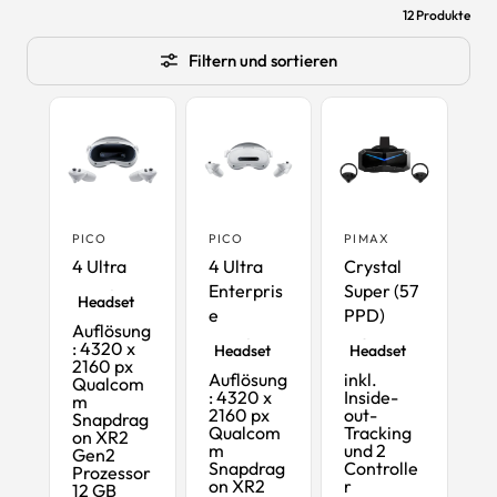
12 Produkte
Filtern und sortieren
PICO
PICO
PIMAX
4 Ultra
4 Ultra
Crystal
VR- & MR-
Enterpris
Super (57
Headset
e
PPD)
High-End-
Auflösung
VR- & MR-
PC-VR-
: 4320 x
Headset
Headset
2160 px
Auflösung
inkl.
Qualcom
: 4320 x
Inside-
m
2160 px
out-
Snapdrag
Qualcom
Tracking
on XR2
m
und 2
Gen2
Snapdrag
Controlle
Prozessor
on XR2
r
12 GB