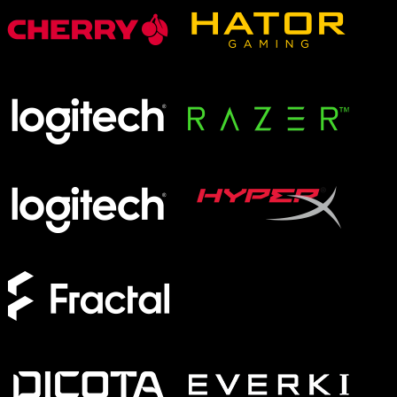
XMG APEX
XMG FOCUS
XMG NEO
XMG PRO
Formfaktor
Full-Size
TKL
75%
60%
Switches
Analog
Magnetisch
Mechanisch
Membran