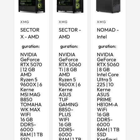
XMG
XMG
XMG
SECTOR
SECTOR -
NOMAD -
X - AMD
AMD
Intel
Startkonfi
Startkonfi
Startkonfi
guration:
guration:
guration:
NVIDIA
NVIDIA
NVIDIA
GeForce
GeForce
GeForce
RTX 5070
RTX 5060
RTX 5060
| 12 GB
Ti | 8 GB
| 8 GB
AMD
AMD
Intel Core
Ryzen 5
Ryzen 5
Ultra 5
9600X | 6
9600X | 6
225 | 10
Kerne
Kerne
Kerne
MSI MAG
ASUS
ASUS
B850
TUF
PRIME
TOMAHA
GAMING
H810M-A
WK MAX
B850-
WiFi
WIFI
PLUS
16 GB
16 GB
WIFI
DDR5-
DDR5-
16 GB
6000
6000
DDR5-
RAM | 1 TB
RAM | 1 TB
6000
SSD
SSD
RAM | 1 TB
Konfiguri