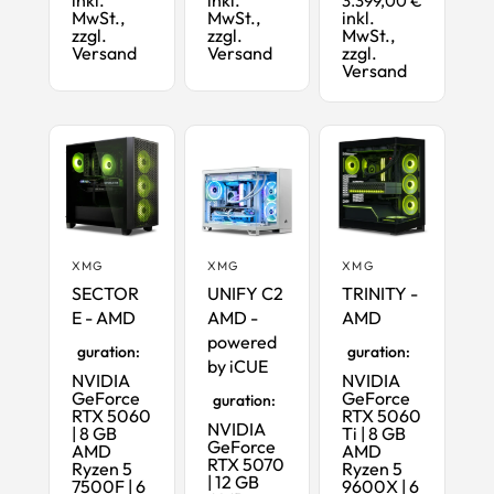
3.399,00 €
MwSt.,
MwSt.,
inkl.
zzgl.
zzgl.
MwSt.,
Versand
Versand
zzgl.
Versand
XMG
XMG
XMG
SECTOR
UNIFY C2
TRINITY -
E - AMD
AMD -
AMD
Startkonfi
Startkonfi
powered
guration:
guration:
by iCUE
NVIDIA
NVIDIA
Startkonfi
GeForce
GeForce
guration:
RTX 5060
RTX 5060
NVIDIA
| 8 GB
Ti | 8 GB
GeForce
AMD
AMD
RTX 5070
Ryzen 5
Ryzen 5
| 12 GB
7500F | 6
9600X | 6