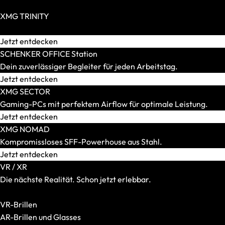
SCHENKER WORK
Zero Build / BTF möglich
Displaygröße
XMG TRINITY
14 Zoll
Extravagante High-End-PCs für Individualisten.
15 Zoll
Jetzt entdecken
16 Zoll
SCHENKER OFFICE Station
17 und 18 Zoll
Dein zuverlässiger Begleiter für jeden Arbeitstag.
Gewicht
Jetzt entdecken
Bis 1,5 kg
XMG SECTOR
Bis 1,8 kg
Gaming-PCs mit perfektem Airflow für optimale Leistung.
Bis 2,2 kg
Jetzt entdecken
Bis 2,5 kg
XMG NOMAD
Bis 3,0 kg
Kompromissloses SFF-Powerhouse aus Stahl.
Mehr als 3,0 kg
Jetzt entdecken
Grafikkarte
VR / XR
Integriert
Die nächste Realität. Schon jetzt erlebbar.
RTX 5050
Alle VR-/XR-Artikel anzeigen
RTX 5060
VR-Brillen
RTX 5070
AR-Brillen und Glasses