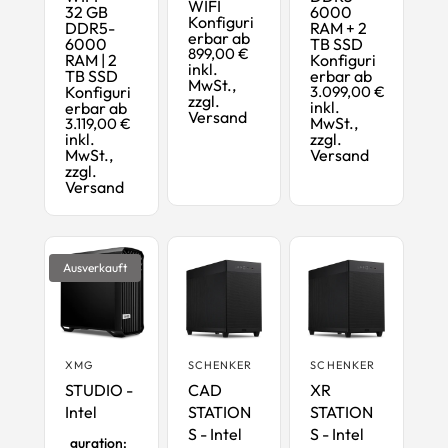
WIFI
32 GB
6000
Konfiguri
DDR5-
RAM + 2
erbar ab
6000
TB SSD
899,00 €
RAM | 2
Konfiguri
inkl.
TB SSD
erbar ab
MwSt.,
Konfiguri
3.099,00 €
zzgl.
inkl.
erbar ab
Versand
MwSt.,
3.119,00 €
inkl.
zzgl.
MwSt.,
Versand
zzgl.
Versand
Ausverkauft
XMG
SCHENKER
SCHENKER
STUDIO -
CAD
XR
Intel
STATION
STATION
Startkonfi
S - Intel
S - Intel
guration: