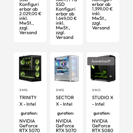
Konfiguri
SSD
erbar ab
erbar ab
Konfiguri
1.399,00 €
inkl.
2.029,00 €
erbar ab
inkl.
MwSt.,
1.649,00 €
MwSt.,
inkl.
zzgl.
zzgl.
MwSt.,
Versand
Versand
zzgl.
Versand
Ausverkauft
XMG
XMG
XMG
TRINITY
SECTOR
STUDIO X
X - Intel
X - Intel
- Intel
Startkonfi
Startkonfi
Startkonfi
guration:
guration:
guration:
NVIDIA
NVIDIA
NVIDIA
GeForce
GeForce
GeForce
RTX 5070
RTX 5070
RTX 5080