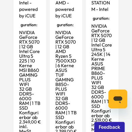
Intel -
AMD -
STATION
powered
powered
M - Intel
Startkonfi
by iCUE
by iCUE
guration:
Startkonfi
Startkonfi
guration:
guration:
NVIDIA
GeForce
NVIDIA
NVIDIA
RTX 5070
GeForce
GeForce
| 12 GB
RTX 5070
RTX 5070
Intel Core
| 12 GB
| 12 GB
Ultra 5
Intel Core
AMD
245K | 14
Ultra 5
Ryzen 5
Kerne
225 | 10
7500X3D
ASUS
Kerne
| 6 Kerne
PRIME
MSI B860
ASUS
B860-
GAMING
TUF
PLUS
PLUS
GAMING
WIFI
WIFI
B850-
32 GB
32 GB
PLUS
DDR5-
DDR5-
WIFI
6000
6000
32 GB
RAM | 1 TB
RAM | 1 TB
DDR5-
SSD
SSD
6000
Konfiguri
Konfiguri
RAM | 1 TB
erbar ab
erbar ab
SSD
2.519,00 €
2.349,00 €
Konfiguri
inkl.
inkl.
erbar ab
MwSt.,
MwSt.,
2.399,00 €