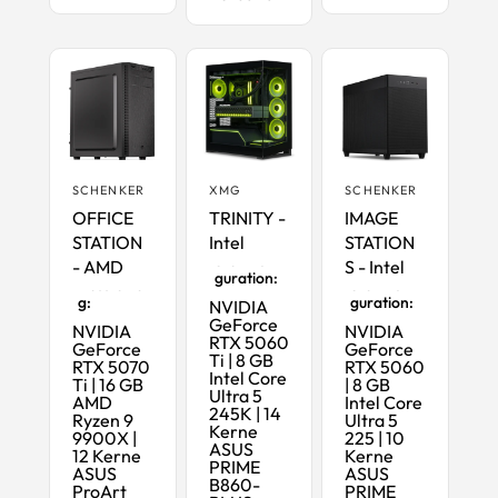
SCHENKER
XMG
SCHENKER
OFFICE
TRINITY -
IMAGE
STATION
Intel
STATION
Startkonfi
- AMD
S - Intel
Maximale
guration:
Ausstattun
Startkonfi
g:
guration:
NVIDIA
GeForce
NVIDIA
NVIDIA
RTX 5060
GeForce
GeForce
Ti | 8 GB
RTX 5070
RTX 5060
Intel Core
Ti | 16 GB
| 8 GB
Ultra 5
AMD
Intel Core
245K | 14
Ryzen 9
Ultra 5
Kerne
9900X |
225 | 10
ASUS
12 Kerne
Kerne
PRIME
ASUS
ASUS
B860-
ProArt
PRIME