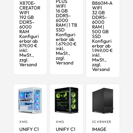
PLUS
X870E-
B860M-A
WIFI
CREATOR
WIFI
16 GB
WIFI
32 GB
DDR5-
192 GB
DDR5-
6000
DDR5-
6000
RAM | 1 TB
6000
RAM |
SSD
RAM
500 GB
Konfiguri
Konfiguri
SSD
erbar ab
erbar ab
Konfiguri
1.679,00 €
879,00 €
erbar ab
inkl.
inkl.
1.949,00 €
MwSt.,
MwSt.,
inkl.
zzgl.
zzgl.
MwSt.,
Versand
Versand
zzgl.
Versand
XMG
XMG
SCHENKER
UNIFY C1
UNIFY C1
IMAGE