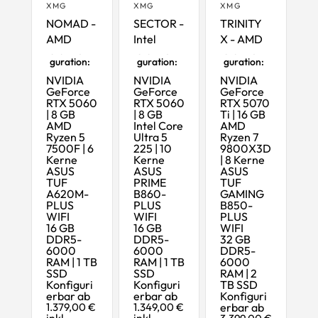
XMG
XMG
XMG
NOMAD -
SECTOR -
TRINITY
AMD
Intel
X - AMD
Startkonfi
Startkonfi
Startkonfi
guration:
guration:
guration:
NVIDIA
NVIDIA
NVIDIA
GeForce
GeForce
GeForce
RTX 5060
RTX 5060
RTX 5070
| 8 GB
| 8 GB
Ti | 16 GB
AMD
Intel Core
AMD
Ryzen 5
Ultra 5
Ryzen 7
7500F | 6
225 | 10
9800X3D
Kerne
Kerne
| 8 Kerne
ASUS
ASUS
ASUS
TUF
PRIME
TUF
A620M-
B860-
GAMING
PLUS
PLUS
B850-
WIFI
WIFI
PLUS
16 GB
16 GB
WIFI
DDR5-
DDR5-
32 GB
6000
6000
DDR5-
RAM | 1 TB
RAM | 1 TB
6000
SSD
SSD
RAM | 2
Konfiguri
Konfiguri
TB SSD
erbar ab
erbar ab
Konfiguri
1.379,00 €
1.349,00 €
erbar ab
inkl.
inkl.