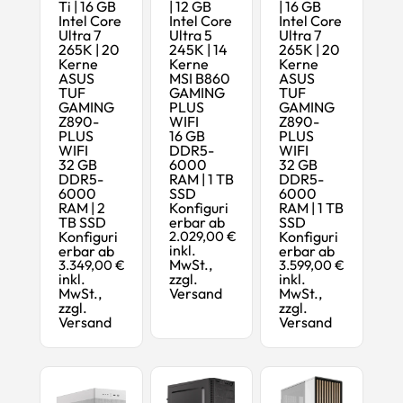
Ti | 16 GB
| 12 GB
| 16 GB
Intel Core
Intel Core
Intel Core
Ultra 7
Ultra 5
Ultra 7
265K | 20
245K | 14
265K | 20
Kerne
Kerne
Kerne
ASUS
MSI B860
ASUS
TUF
GAMING
TUF
GAMING
PLUS
GAMING
Z890-
WIFI
Z890-
PLUS
16 GB
PLUS
WIFI
DDR5-
WIFI
32 GB
6000
32 GB
DDR5-
RAM | 1 TB
DDR5-
6000
SSD
6000
RAM | 2
Konfiguri
RAM | 1 TB
TB SSD
erbar ab
SSD
Konfiguri
2.029,00 €
Konfiguri
inkl.
erbar ab
erbar ab
MwSt.,
3.349,00 €
3.599,00 €
inkl.
zzgl.
inkl.
MwSt.,
Versand
MwSt.,
zzgl.
zzgl.
Versand
Versand