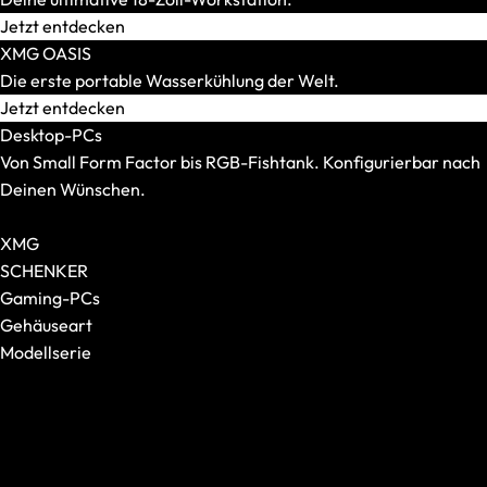
Mauspads
Jetzt entdecken
XMG OASIS
Die erste portable Wasserkühlung der Welt.
Jetzt entdecken
Desktop-PCs
Von Small Form Factor bis RGB-Fishtank. Konfigurierbar nach
Deinen Wünschen.
Alle Desktop-PCs anzeigen
XMG
SCHENKER
Gaming-PCs
Gehäuseart
Modellserie
Tastaturen
Alle anzeigen
Alle anzeigen
XMG NOMAD
Formfaktor
XMG SECTOR
Switches
XMG TRINITY