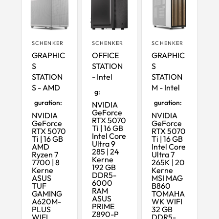
SCHENKER
SCHENKER
SCHENKER
GRAPHIC
OFFICE
GRAPHIC
S
STATION
S
STATION
- Intel
STATION
Maximale
Ausstattun
S - AMD
M - Intel
g:
Startkonfi
Startkonfi
guration:
guration:
NVIDIA
GeForce
NVIDIA
NVIDIA
RTX 5070
GeForce
GeForce
Ti | 16 GB
RTX 5070
RTX 5070
Intel Core
Ti | 16 GB
Ti | 16 GB
Ultra 9
AMD
Intel Core
285 | 24
Ryzen 7
Ultra 7
Kerne
7700 | 8
265K | 20
192 GB
Kerne
Kerne
DDR5-
ASUS
MSI MAG
6000
TUF
B860
RAM
GAMING
TOMAHA
ASUS
A620M-
WK WIFI
PRIME
PLUS
32 GB
Z890-P
WIFI
DDR5-