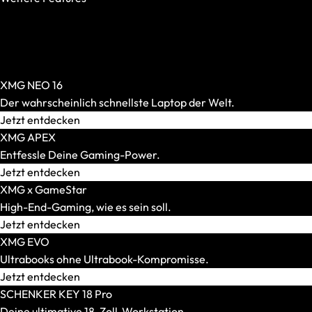
OASIS Ready
PCIe 5.0 SSD
AR-Brillen und Glasses
Per-Key-RGB
Alle anzeigen
Windows Hello
AR-Headsets
XMG NEO 16
Transport und Zubehör
Der wahrscheinlich schnellste Laptop der Welt.
Alle anzeigen
Jetzt entdecken
Transport und Lagerung
XMG APEX
Zubehör und Peripherie
Entfessle Deine Gaming-Power.
VR Ready-Laptops
Jetzt entdecken
Alle anzeigen
XMG x GameStar
Marke / Modellserie
High-End-Gaming, wie es sein soll.
Mäuse
Jetzt entdecken
Alle anzeigen
XMG EVO
Gaming-Mäuse
Ultrabooks ohne Ultrabook-Kompromisse.
Kabellose Mäuse
Jetzt entdecken
Kabelgebundene Mäuse
SCHENKER KEY 18 Pro
Maus-Tastatur-Sets
Deine ultimative 18-Zoll-Workstation.