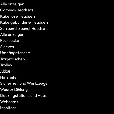
Alle anzeigen
AMD Ryzen 9
Gaming-Headsets
Intel
Kabellose Headsets
Intel Core Ultra 5
Kabelgebundene Headsets
Intel Core Ultra 7
Surround-Sound-Headsets
Intel Core Ultra 9
Alle anzeigen
Modellserie
Rucksäcke
Alle anzeigen
Sleeves
OFFICE Station
Umhängetasche
GRAPHICS Station
Tragetaschen
XR Station
Trolley
IMAGE Station
Akkus
VIDEO Station
Netzteile
CAD Station
Sicherheit und Werkzeuge
Empfohlen für
Wasserkühlung
Office & Schule
Dockingstations und Hubs
VR / XR / AR
Webcams
Bild & Videobearbeitung
Monitore
CAD & Rendering