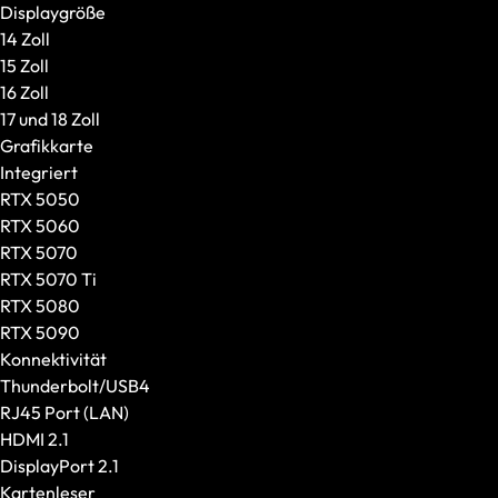
Weiteres Zubehör
Displaygröße
Marke / Modellserie
14 Zoll
XMG
15 Zoll
SCHENKER
16 Zoll
Einsatzzweck
17 und 18 Zoll
Gaming
Grafikkarte
Content Creation
Integriert
Business und Education
RTX 5050
VR / XR
RTX 5060
Schnell lieferbare Prebuilds
RTX 5070
Alle anzeigen
RTX 5070 Ti
XMG x GameStar
RTX 5080
Gaming-Laptops
RTX 5090
Creator-Laptops
Konnektivität
Größe und Gewicht
Thunderbolt/USB4
Displaygröße
RJ45 Port (LAN)
Gewicht
HDMI 2.1
GPU und CPU
DisplayPort 2.1
Grafikkarte
Kartenleser