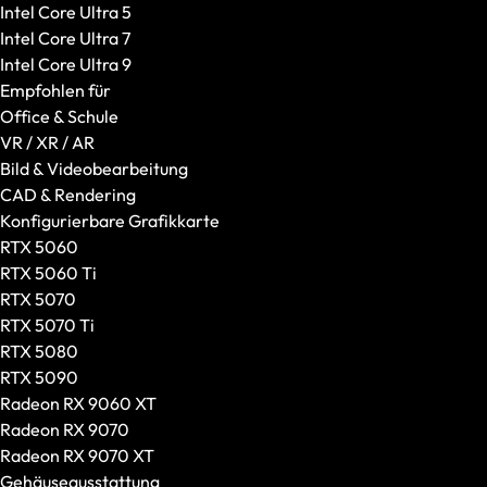
Intel Core Ultra 5
Intel Core Ultra 7
Intel Core Ultra 9
Empfohlen für
Office & Schule
VR / XR / AR
Bild & Videobearbeitung
CAD & Rendering
Konfigurierbare Grafikkarte
RTX 5060
RTX 5060 Ti
RTX 5070
RTX 5070 Ti
RTX 5080
RTX 5090
Headsets
Radeon RX 9060 XT
Alle anzeigen
Radeon RX 9070
Gaming-Headsets
Radeon RX 9070 XT
Kabellose Headsets
Gehäuseausstattung