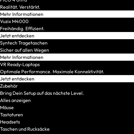
Intel
Realität. Verstärkt.
CPU-Generation
Mehr Informationen
AMD Fire Range
Vuzix M4000
AMD Krackan Point
Freihändig. Effizient.
AMD Strix Point
Jetzt entdecken
Intel Arrow Lake H
Syntech Tragetaschen
Intel Arrow Lake HX
Sicher auf allen Wegen
Konnektivität
Mehr Informationen
Thunderbolt/USB4
VR Ready-Laptops
RJ45 Port (LAN)
Optimale Performance. Maximale Konnektivität.
HDMI 2.1
Jetzt entdecken
DisplayPort 2.1
Zubehör
Kartenleser
Bring Dein Setup auf das nächste Level.
SmartCard
Alles anzeigen
Wi-Fi 7
Mäuse
LTE
Tastaturen
Display-Features
Headsets
Mini-LED/OLED
Taschen und Rucksäcke
500 Nits oder mehr