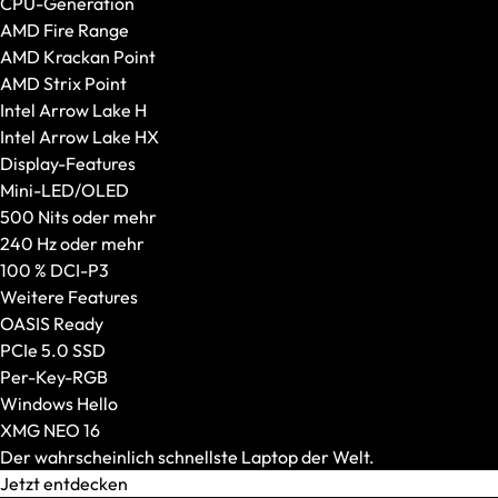
CPU-Generation
Gehäuseausstattung
AMD Fire Range
VR-Brillen
AMD Krackan Point
Alle anzeigen
AMD Strix Point
Standalone VR-Brillen
Intel Arrow Lake H
PC-VR-Headsets
Intel Arrow Lake HX
Display-Features
Mini-LED/OLED
500 Nits oder mehr
240 Hz oder mehr
100 % DCI-P3
Weitere Features
OASIS Ready
PCIe 5.0 SSD
Per-Key-RGB
Windows Hello
XMG NEO 16
Der wahrscheinlich schnellste Laptop der Welt.
Jetzt entdecken