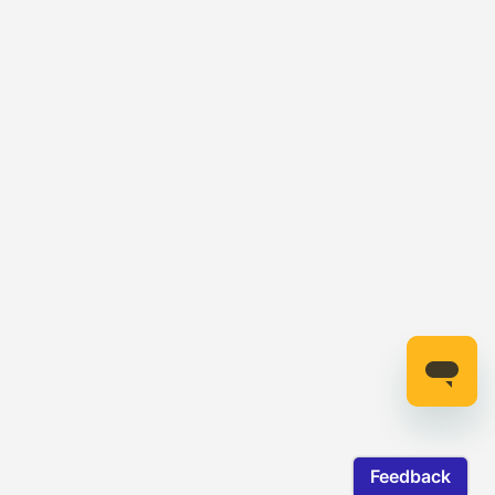
Erweitern Sie Ihre iCUE Murals-Kreationen auf die
Wände und die gesamte Umgebung Ihres Setups mit
intelligenten Beleuchtungsgeräten von Nanoleaf, und
genießen Sie ein umfassend immersives Gaming-
Erlebnis.
Tauchen Sie Ihren gesamten Gaming-Bereich in eine
individuelle immersive Umgebungsbeleuchtung.
Einfache Steuerung und Anpassung der
angeschlossenen Nanoleaf Lines-, Shapes- und Canvas-
Produkte mit Murals.