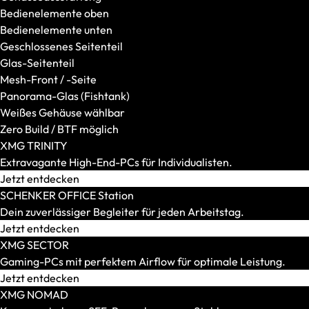
Kabelgebundene Headsets
Bedienelemente oben
Surround-Sound-Headsets
Bedienelemente unten
Geschlossenes Seitenteil
Glas-Seitenteil
Mesh-Front / -Seite
Panorama-Glas (Fishtank)
Weißes Gehäuse wählbar
Zero Build / BTF möglich
XMG TRINITY
Extravagante High-End-PCs für Individualisten.
Jetzt entdecken
SCHENKER OFFICE Station
Dein zuverlässiger Begleiter für jeden Arbeitstag.
Jetzt entdecken
Taschen und Rucksäcke
XMG SECTOR
Alle anzeigen
Gaming-PCs mit perfektem Airflow für optimale Leistung.
Rucksäcke
Jetzt entdecken
Sleeves
XMG NOMAD
Umhängetasche