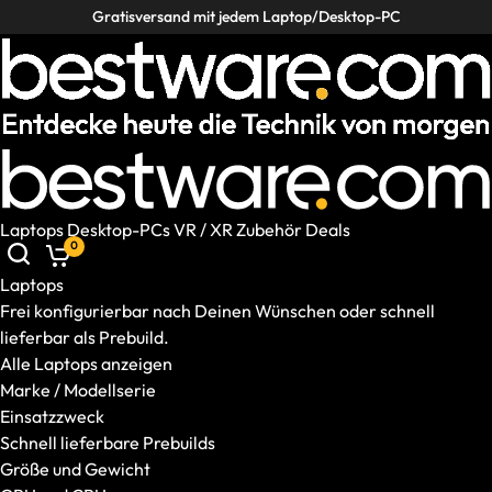
Gratisversand mit jedem Laptop/Desktop-PC
Laptops
Desktop-PCs
VR / XR
Zubehör
Deals
Laptops
Desktop-PCs
VR / XR
Zubehör
Deals
0
Helpcenter
Deutschland
|
DE
Laptops
Mobile: Deutschland, DE
Laptops
Frei konfigurierbar nach Deinen Wünschen oder schnell
Alle Laptops anzeigen
lieferbar als Prebuild.
Marke / Modellserie
Alle Laptops anzeigen
Einsatzzweck
Marke / Modellserie
Schnell lieferbare Prebuilds
Einsatzzweck
Größe und Gewicht
Schnell lieferbare Prebuilds
GPU und CPU
Größe und Gewicht
Ausstattung