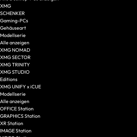
Alle anzeigen
XMG
Gaming-Mäuse
SCHENKER
Kabellose Mäuse
Gaming-PCs
Kabelgebundene Mäuse
Gehäuseart
Maus-Tastatur-Sets
Modellserie
Mauspads
Alle anzeigen
XMG NOMAD
XMG SECTOR
XMG TRINITY
XMG STUDIO
Editions
XMG UNIFY x iCUE
Modellserie
Alle anzeigen
OFFICE Station
GRAPHICS Station
XR Station
IMAGE Station