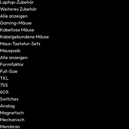
Laptop-Zubehör
240 Hz oder mehr
Weiteres Zubehör
100 % DCI-P3
Alle anzeigen
Weitere Features
Gaming-Mäuse
OASIS Ready
Kabellose Mäuse
PCIe 5.0 SSD
Kabelgebundene Mäuse
Per-Key-RGB
Maus-Tastatur-Sets
Windows Hello
Mauspads
Modellserie
Alle anzeigen
Alle anzeigen
Formfaktor
XMG NOMAD
Full-Size
XMG SECTOR
TKL
XMG TRINITY
75%
XMG STUDIO
60%
Editions
Switches
XMG UNIFY x iCUE
Analog
CPU
Magnetisch
AMD
Mechanisch
AMD Ryzen 5
Membran
AMD Ryzen 7