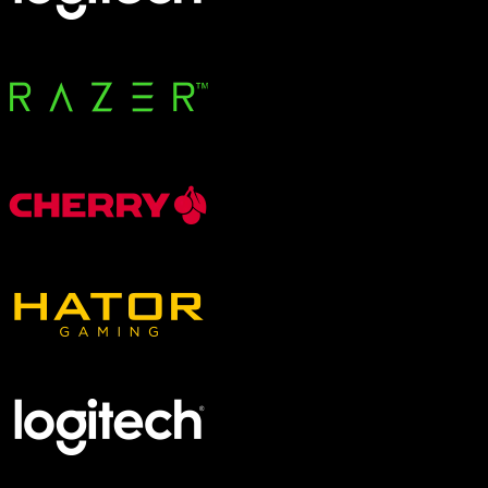
Groß (Big)
Gehäuseausstattung
Bedienelemente oben
Bedienelemente unten
Geschlossenes Seitenteil
Glas-Seitenteil
Mesh-Front / -Seite
Panorama-Glas (Fishtank)
Weißes Gehäuse wählbar
Zero Build / BTF möglich
Standalone VR-Brillen
HTC VIVE
Pico
PC-VR-Headsets
Varjo
Pimax
Somnium
AR-Headsets
Vuzix