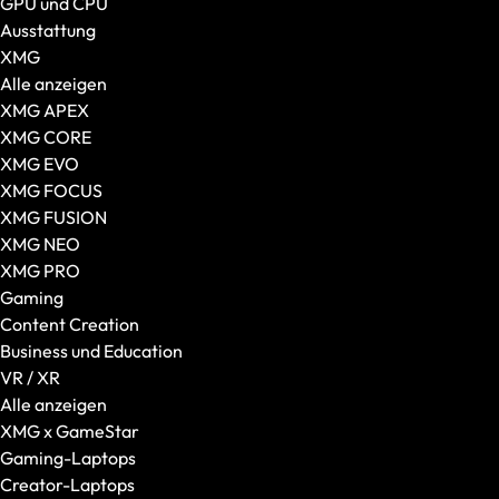
GPU und CPU
Desktop-PCs
Ausstattung
Alle Desktop-PCs anzeigen
XMG
XMG
Alle anzeigen
SCHENKER
XMG APEX
Gaming-PCs
XMG CORE
Gehäuseart
XMG EVO
VR / XR
XMG FOCUS
VR-Brillen
XMG FUSION
AR-Brillen und Glasses
XMG NEO
Transport und Zubehör
XMG PRO
VR Ready-Laptops
Gaming
Zubehör
Content Creation
Alles anzeigen
Business und Education
Mäuse
VR / XR
Tastaturen
Alle anzeigen
Headsets
XMG x GameStar
Taschen und Rucksäcke
Gaming-Laptops
Laptop-Zubehör
Creator-Laptops