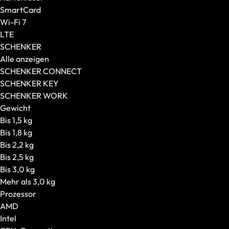
Prozessor
SmartCard
CPU-Generation
Wi-Fi 7
Ausstattung
LTE
Konnektivität
SCHENKER
Display-Features
Alle anzeigen
Weitere Features
SCHENKER CONNECT
XMG
SCHENKER KEY
Modellserie
SCHENKER WORK
Editions
Gewicht
CPU
Bis 1,5 kg
SCHENKER
Bis 1,8 kg
Modellserie
Bis 2,2 kg
Empfohlen für
Bis 2,5 kg
Gaming-PCs
Bis 3,0 kg
Alle anzeigen
Mehr als 3,0 kg
Grafikkarte in Startkonfiguration
Prozessor
Konfigurierbare Grafikkarte
AMD
Gehäuseart
Intel
Gehäusegröße