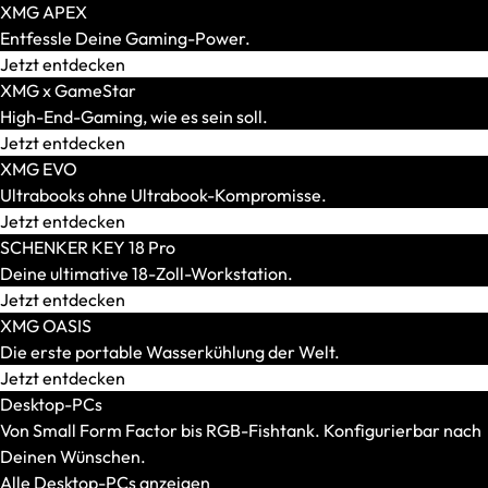
XMG APEX
Entfessle Deine Gaming-Power.
Jetzt entdecken
XMG x GameStar
High-End-Gaming, wie es sein soll.
Jetzt entdecken
XMG EVO
Ultrabooks ohne Ultrabook-Kompromisse.
AR-Brillen und Glasses
Jetzt entdecken
Alle anzeigen
SCHENKER KEY 18 Pro
AR-Headsets
Deine ultimative 18-Zoll-Workstation.
Transport und Zubehör
Jetzt entdecken
Alle anzeigen
XMG OASIS
Transport und Lagerung
Die erste portable Wasserkühlung der Welt.
Zubehör und Peripherie
Jetzt entdecken
VR Ready-Laptops
Desktop-PCs
Alle anzeigen
Von Small Form Factor bis RGB-Fishtank. Konfigurierbar nach
Marke / Modellserie
Deinen Wünschen.
Mäuse
Alle Desktop-PCs anzeigen