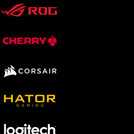
Grafikkarte in Startkonfiguration
RTX 5060
RTX 5060 Ti
RTX 5070
RTX 5070 Ti
RTX 5080
Konfigurierbare Grafikkarte
RTX 5060
RTX 5060 Ti
RTX 5070
RTX 5070 Ti
RTX 5080
RTX 5090
Radeon RX 9060 XT
Radeon RX 9070
Radeon RX 9070 XT
Gehäusegröße
Klein (Small Form Factor)
Mittel (Midi)