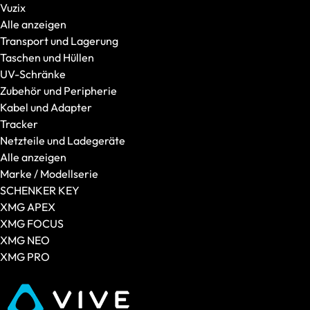
Vuzix
Monitore
Alle anzeigen
XMG
Transport und Lagerung
Alle anzeigen
Taschen und Hüllen
XMG APEX
UV-Schränke
XMG CORE
Zubehör und Peripherie
XMG EVO
Kabel und Adapter
XMG FOCUS
Tracker
XMG FUSION
Netzteile und Ladegeräte
XMG NEO
Alle anzeigen
XMG PRO
Marke / Modellserie
SCHENKER
SCHENKER KEY
Alle anzeigen
XMG APEX
SCHENKER CONNECT
XMG FOCUS
SCHENKER KEY
XMG NEO
SCHENKER WORK
XMG PRO
Displaygröße
14 Zoll
15 Zoll
16 Zoll