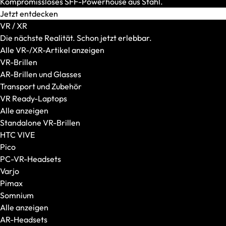
Kompromissloses SFF-Powerhouse aus Stahl.
Tragetaschen
Jetzt entdecken
Trolley
VR / XR
Die nächste Realität. Schon jetzt erlebbar.
Alle VR-/XR-Artikel anzeigen
VR-Brillen
AR-Brillen und Glasses
Transport und Zubehör
VR Ready-Laptops
Alle anzeigen
Standalone VR-Brillen
HTC VIVE
Laptop-Zubehör
Pico
Akkus
PC-VR-Headsets
Netzteile
Varjo
Sicherheit und Werkzeuge
Pimax
Wasserkühlung
Somnium
Weiteres Zubehör
Alle anzeigen
Dockingstations und Hubs
AR-Headsets
Webcams