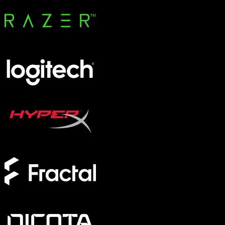
Transport und Lagerung
Taschen und Hüllen
UV-Schränke
Zubehör und Peripherie
Kabel und Adapter
Tracker
Netzteile und Ladegeräte
Marke / Modellserie
SCHENKER KEY
XMG APEX
XMG FOCUS
XMG NEO
XMG PRO
Formfaktor
Full-Size
TKL
75%
60%