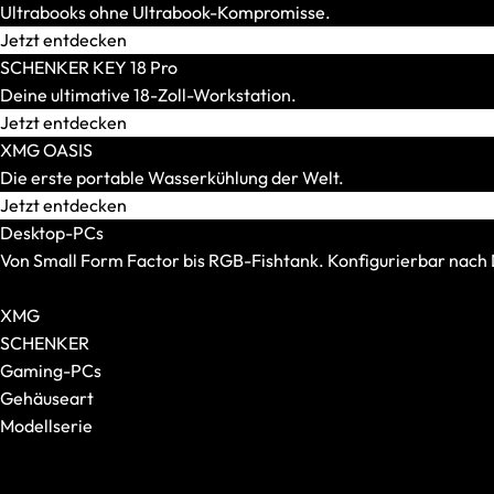
Ultrabooks ohne Ultrabook-Kompromisse.
Jetzt entdecken
SCHENKER KEY 18 Pro
Tastaturen
Deine ultimative 18-Zoll-Workstation.
Alle anzeigen
Jetzt entdecken
Formfaktor
XMG OASIS
Switches
Die erste portable Wasserkühlung der Welt.
Jetzt entdecken
Desktop-PCs
Von Small Form Factor bis RGB-Fishtank. Konfigurierbar nac
Alle Desktop-PCs anzeigen
Headsets
XMG
Alle anzeigen
SCHENKER
Gaming-Headsets
Gaming-PCs
Kabellose Headsets
Gehäuseart
Kabelgebundene Headsets
Modellserie
Surround-Sound-Headsets
Alle anzeigen
XMG NOMAD