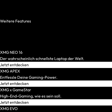
AR-Brillen und Glasses
500 Nits oder mehr
Alle anzeigen
240 Hz oder mehr
AR-Headsets
100 % DCI-P3
Transport und Zubehör
Weitere Features
Alle anzeigen
OASIS Ready
Transport und Lagerung
PCIe 5.0 SSD
Zubehör und Peripherie
Per-Key-RGB
VR Ready-Laptops
Windows Hello
Alle anzeigen
XMG NEO 16
Marke / Modellserie
Der wahrscheinlich schnellste Laptop der Welt.
Mäuse
Jetzt entdecken
Alle anzeigen
XMG APEX
Gaming-Mäuse
Entfessle Deine Gaming-Power.
Kabellose Mäuse
Jetzt entdecken
Kabelgebundene Mäuse
XMG x GameStar
Maus-Tastatur-Sets
High-End-Gaming, wie es sein soll.
Mauspads
Jetzt entdecken
XMG EVO