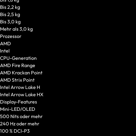
Gaming-PCs
Bis 2,2 kg
Alle anzeigen
Bis 2,5 kg
Grafikkarte in Startkonfiguration
Bis 3,0 kg
Konfigurierbare Grafikkarte
Mehr als 3,0 kg
Gehäuseart
Prozessor
Gehäusegröße
AMD
Gehäuseausstattung
Intel
VR-Brillen
CPU-Generation
Alle anzeigen
AMD Fire Range
Standalone VR-Brillen
AMD Krackan Point
PC-VR-Headsets
AMD Strix Point
Intel Arrow Lake H
Intel Arrow Lake HX
Display-Features
Mini-LED/OLED
500 Nits oder mehr
240 Hz oder mehr
100 % DCI-P3