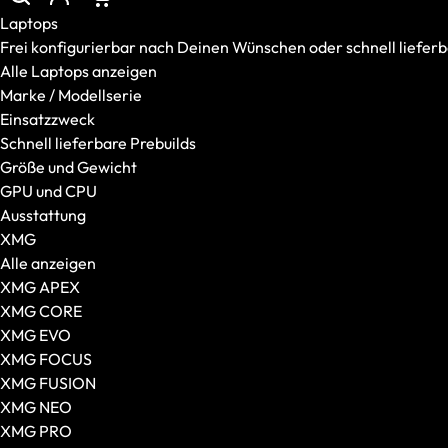
Marke / Modellserie
Laptops
Einsatzzweck
Frei konfigurierbar nach Deinen Wünschen oder schnell lieferba
Schnell lieferbare Prebuilds
Alle Laptops anzeigen
Größe und Gewicht
Marke / Modellserie
GPU und CPU
Einsatzzweck
Ausstattung
Schnell lieferbare Prebuilds
Desktop-PCs
Größe und Gewicht
Alle Desktop-PCs anzeigen
GPU und CPU
XMG
Ausstattung
SCHENKER
XMG
Gaming-PCs
Alle anzeigen
Gehäuseart
XMG APEX
VR / XR
XMG CORE
VR-Brillen
XMG EVO
AR-Brillen und Glasses
XMG FOCUS
Transport und Zubehör
XMG FUSION
VR Ready-Laptops
XMG NEO
Zubehör
XMG PRO
Alles anzeigen