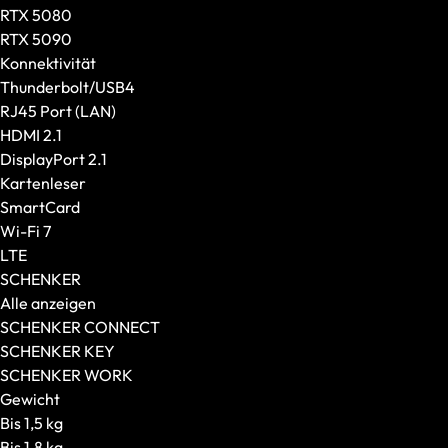
Creator-Laptops
RTX 5080
Größe und Gewicht
RTX 5090
Displaygröße
Konnektivität
Gewicht
Thunderbolt/USB4
GPU und CPU
RJ45 Port (LAN)
Grafikkarte
HDMI 2.1
Prozessor
DisplayPort 2.1
CPU-Generation
Kartenleser
Ausstattung
SmartCard
Konnektivität
Wi-Fi 7
Display-Features
LTE
Weitere Features
SCHENKER
XMG
Alle anzeigen
Modellserie
SCHENKER CONNECT
Editions
SCHENKER KEY
CPU
SCHENKER WORK
SCHENKER
Gewicht
Modellserie
Bis 1,5 kg
Empfohlen für
Bis 1,8 kg