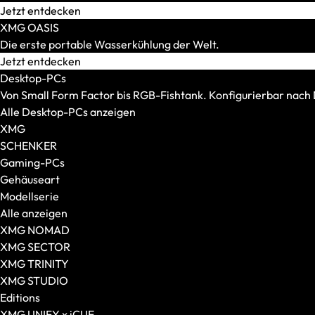
Transport und Lagerung
Jetzt entdecken
Zubehör und Peripherie
XMG OASIS
VR Ready-Laptops
Die erste portable Wasserkühlung der Welt.
Alle anzeigen
Jetzt entdecken
Marke / Modellserie
Desktop-PCs
Mäuse
Von Small Form Factor bis RGB-Fishtank. Konfigurierbar nac
Alle anzeigen
Alle Desktop-PCs anzeigen
Gaming-Mäuse
XMG
Kabellose Mäuse
SCHENKER
Kabelgebundene Mäuse
Gaming-PCs
Maus-Tastatur-Sets
Gehäuseart
Mauspads
Modellserie
Alle anzeigen
XMG NOMAD
XMG SECTOR
XMG TRINITY
XMG STUDIO
Editions
XMG UNIFY x iCUE