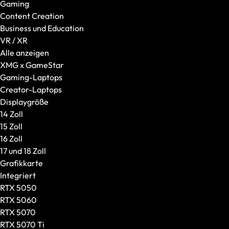
Gaming
Mäuse
Content Creation
Tastaturen
Business und Education
Headsets
VR / XR
Taschen und Rucksäcke
Alle anzeigen
Laptop-Zubehör
XMG x GameStar
Weiteres Zubehör
Gaming-Laptops
Marke / Modellserie
Creator-Laptops
XMG
Displaygröße
SCHENKER
14 Zoll
Einsatzzweck
15 Zoll
Gaming
16 Zoll
Content Creation
17 und 18 Zoll
Business und Education
Grafikkarte
VR / XR
Integriert
Schnell lieferbare Prebuilds
RTX 5050
Alle anzeigen
RTX 5060
XMG x GameStar
RTX 5070
Gaming-Laptops
RTX 5070 Ti