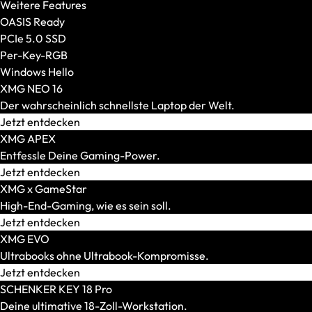
Weitere Features
OASIS Ready
PCIe 5.0 SSD
Per-Key-RGB
Windows Hello
XMG NEO 16
Der wahrscheinlich schnellste Laptop der Welt.
Jetzt entdecken
XMG APEX
Entfessle Deine Gaming-Power.
Jetzt entdecken
XMG x GameStar
High-End-Gaming, wie es sein soll.
Jetzt entdecken
AR-Brillen und Glasses
XMG EVO
Alle anzeigen
Ultrabooks ohne Ultrabook-Kompromisse.
AR-Headsets
Jetzt entdecken
Transport und Zubehör
SCHENKER KEY 18 Pro
Alle anzeigen
Deine ultimative 18-Zoll-Workstation.