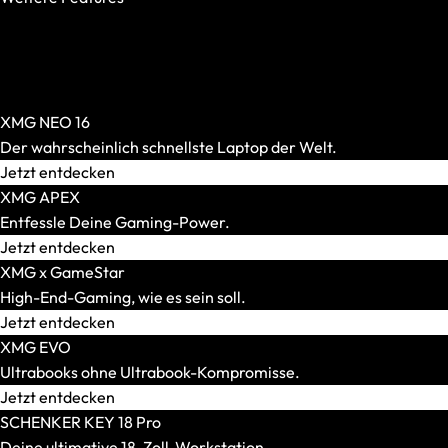
OASIS Ready
PCIe 5.0 SSD
AR-Brillen und Glasses
Per-Key-RGB
Alle anzeigen
Windows Hello
AR-Headsets
XMG NEO 16
Transport und Zubehör
Der wahrscheinlich schnellste Laptop der Welt.
Alle anzeigen
Jetzt entdecken
Transport und Lagerung
XMG APEX
Zubehör und Peripherie
Entfessle Deine Gaming-Power.
VR Ready-Laptops
Jetzt entdecken
Alle anzeigen
XMG x GameStar
Marke / Modellserie
High-End-Gaming, wie es sein soll.
Mäuse
Jetzt entdecken
Alle anzeigen
XMG EVO
Gaming-Mäuse
Ultrabooks ohne Ultrabook-Kompromisse.
Kabellose Mäuse
Jetzt entdecken
Kabelgebundene Mäuse
SCHENKER KEY 18 Pro
Maus-Tastatur-Sets
Deine ultimative 18-Zoll-Workstation.