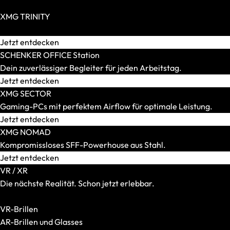
SCHENKER WORK
Zero Build / BTF möglich
Displaygröße
XMG TRINITY
14 Zoll
Extravagante High-End-PCs für Individualisten.
15 Zoll
Jetzt entdecken
16 Zoll
SCHENKER OFFICE Station
17 und 18 Zoll
Dein zuverlässiger Begleiter für jeden Arbeitstag.
Gewicht
Jetzt entdecken
Bis 1,5 kg
XMG SECTOR
Bis 1,8 kg
Gaming-PCs mit perfektem Airflow für optimale Leistung.
Bis 2,2 kg
Jetzt entdecken
Bis 2,5 kg
XMG NOMAD
Bis 3,0 kg
Kompromissloses SFF-Powerhouse aus Stahl.
Mehr als 3,0 kg
Jetzt entdecken
Grafikkarte
VR / XR
Integriert
Die nächste Realität. Schon jetzt erlebbar.
RTX 5050
Alle VR-/XR-Artikel anzeigen
RTX 5060
VR-Brillen
RTX 5070
AR-Brillen und Glasses