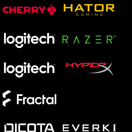
XMG APEX
XMG FOCUS
XMG NEO
XMG PRO
Formfaktor
Full-Size
TKL
75%
60%
Switches
Analog
Magnetisch
Mechanisch
Membran