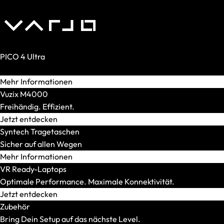
XMG STUDIO
Editions
XMG UNIFY x iCUE
CPU
AMD
PICO 4 Ultra
AMD Ryzen 5
Realität. Verstärkt.
AMD Ryzen 7
Mehr Informationen
AMD Ryzen 9
Vuzix M4000
Intel
Freihändig. Effizient.
Intel Core Ultra 5
Jetzt entdecken
Intel Core Ultra 7
Syntech Tragetaschen
Intel Core Ultra 9
Sicher auf allen Wegen
Modellserie
Mehr Informationen
Alle anzeigen
VR Ready-Laptops
OFFICE Station
Optimale Performance. Maximale Konnektivität.
GRAPHICS Station
Jetzt entdecken
XR Station
Zubehör
IMAGE Station
Bring Dein Setup auf das nächste Level.