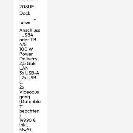
208UE
Dock
USB4-
Dockingst
ation
Anschluss
: USB4
oder TB
4/5
100 W
Power
Delivery |
2,5 GbE
LAN
3x USB-A
| 2x USB-
C
2x
Videoaus
gang
(Datenbla
tt
beachten
)
149,90 €
inkl.
MwSt.,