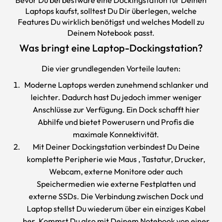
Bevor Du bei
bestware
eine Dockingstation für Deinen
Laptops kaufst, solltest Du Dir überlegen, welche
Features Du wirklich benötigst und welches Modell zu
Deinem Notebook passt.
Was bringt eine Laptop-Dockingstation?
Die vier grundlegenden Vorteile lauten:
Moderne Laptops werden zunehmend schlanker und
leichter. Dadurch hast Du jedoch immer weniger
Anschlüsse zur Verfügung. Ein Dock schafft hier
Abhilfe und bietet Powerusern und Profis die
maximale Konnektivität.
Mit Deiner Dockingstation verbindest Du Deine
komplette Peripherie wie
Maus
,
Tastatur
, Drucker,
Webcam, externe
Monitore
oder auch
Speichermedien wie externe Festplatten und
externe SSDs. Die Verbindung zwischen Dock und
Laptop stellst Du wiederum über ein einziges Kabel
her. Kommst Du also mit Deinem Notebook von einer