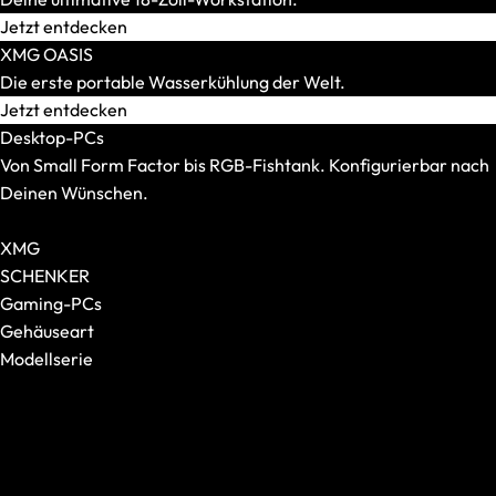
Mauspads
Jetzt entdecken
XMG OASIS
Die erste portable Wasserkühlung der Welt.
Jetzt entdecken
Desktop-PCs
Von Small Form Factor bis RGB-Fishtank. Konfigurierbar nach
Deinen Wünschen.
Alle Desktop-PCs anzeigen
XMG
SCHENKER
Gaming-PCs
Gehäuseart
Modellserie
Tastaturen
Alle anzeigen
Alle anzeigen
XMG NOMAD
Formfaktor
XMG SECTOR
Switches
XMG TRINITY