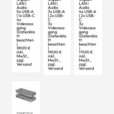
LAN |
LAN |
LAN |
Audio
Audio
Audio
5x USB-A
3x USB-A
4x USB-A
| 1x USB-C
| 2x USB-
| 2x USB-
4x
C
C
Videoaus
3x
3x
gang
Videoaus
Videoaus
(Datenbla
gang
gang
tt
(Datenbla
(Datenbla
beachten
tt
tt
)
beachten
beachten
189,90 €
)
)
inkl.
199,90 €
179,90 €
MwSt.,
inkl.
inkl.
zzgl.
MwSt.,
MwSt.,
Versand
zzgl.
zzgl.
Versand
Versand
STARTECH