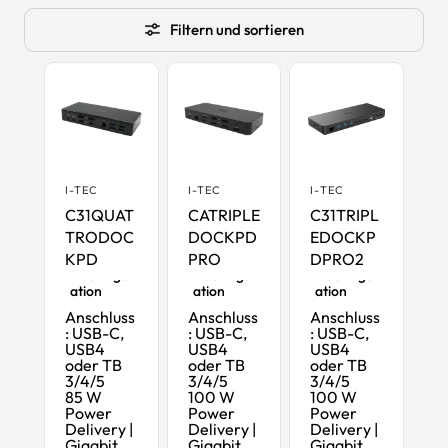
Filtern und sortieren
I-TEC
I-TEC
I-TEC
C31QUAT
CATRIPLE
C31TRIPL
TRODOC
DOCKPD
EDOCKP
KPD
PRO
DPRO2
USB-C
USB-C-
USB-C
Dockingst
Dockingst
Dockingst
ation
ation
ation
Anschluss
Anschluss
Anschluss
: USB-C,
: USB-C,
: USB-C,
USB4
USB4
USB4
oder TB
oder TB
oder TB
3/4/5
3/4/5
3/4/5
85 W
100 W
100 W
Power
Power
Power
Delivery |
Delivery |
Delivery |
Gigabit
Gigabit
Gigabit