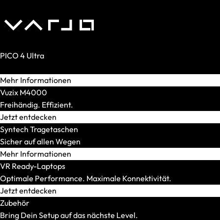
XMG STUDIO
Editions
XMG UNIFY x iCUE
CPU
AMD
PICO 4 Ultra
AMD Ryzen 5
Realität. Verstärkt.
AMD Ryzen 7
Mehr Informationen
AMD Ryzen 9
Vuzix M4000
Intel
Freihändig. Effizient.
Intel Core Ultra 5
Jetzt entdecken
Intel Core Ultra 7
Syntech Tragetaschen
Intel Core Ultra 9
Sicher auf allen Wegen
Modellserie
Mehr Informationen
Alle anzeigen
VR Ready-Laptops
OFFICE Station
Optimale Performance. Maximale Konnektivität.
GRAPHICS Station
Jetzt entdecken
XR Station
Zubehör
IMAGE Station
Bring Dein Setup auf das nächste Level.