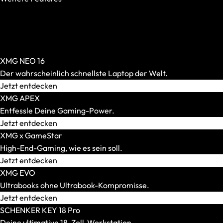
OASIS Ready
PCIe 5.0 SSD
AR-Brillen und Glasses
Per-Key-RGB
Alle anzeigen
Windows Hello
AR-Headsets
XMG NEO 16
Transport und Zubehör
Der wahrscheinlich schnellste Laptop der Welt.
Alle anzeigen
Jetzt entdecken
Transport und Lagerung
XMG APEX
Zubehör und Peripherie
Entfessle Deine Gaming-Power.
VR Ready-Laptops
Jetzt entdecken
Alle anzeigen
XMG x GameStar
Marke / Modellserie
High-End-Gaming, wie es sein soll.
Mäuse
Jetzt entdecken
Alle anzeigen
XMG EVO
Gaming-Mäuse
Ultrabooks ohne Ultrabook-Kompromisse.
Kabellose Mäuse
Jetzt entdecken
Kabelgebundene Mäuse
SCHENKER KEY 18 Pro
Maus-Tastatur-Sets
Deine ultimative 18-Zoll-Workstation.