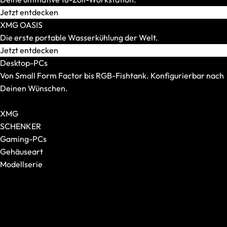
Mauspads
Jetzt entdecken
XMG OASIS
Die erste portable Wasserkühlung der Welt.
Jetzt entdecken
Desktop-PCs
Von Small Form Factor bis RGB-Fishtank. Konfigurierbar nach
Deinen Wünschen.
Alle Desktop-PCs anzeigen
XMG
SCHENKER
Gaming-PCs
Gehäuseart
Modellserie
Tastaturen
Alle anzeigen
Alle anzeigen
XMG NOMAD
Formfaktor
XMG SECTOR
Switches
XMG TRINITY