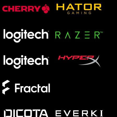
XMG APEX
XMG FOCUS
XMG NEO
XMG PRO
Formfaktor
Full-Size
TKL
75%
60%
Switches
Analog
Magnetisch
Mechanisch
Membran