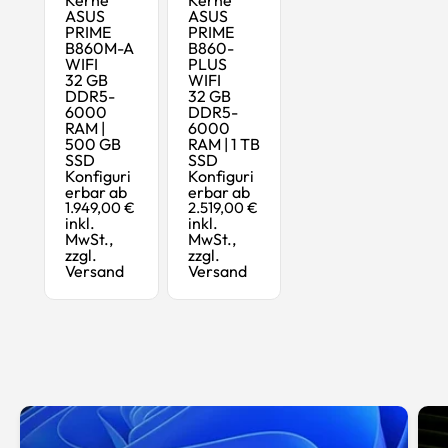
ASUS
ASUS
PRIME
PRIME
B860M-A
B860-
WIFI
PLUS
32 GB
WIFI
DDR5-
32 GB
6000
DDR5-
RAM |
6000
500 GB
RAM | 1 TB
SSD
SSD
Konfiguri
Konfiguri
erbar ab
erbar ab
1.949,00 €
2.519,00 €
inkl.
inkl.
MwSt.,
MwSt.,
zzgl.
zzgl.
Versand
Versand