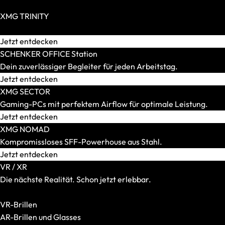
SCHENKER WORK
Zero Build / BTF möglich
Displaygröße
XMG TRINITY
14 Zoll
Extravagante High-End-PCs für Individualisten.
15 Zoll
Jetzt entdecken
16 Zoll
SCHENKER OFFICE Station
17 und 18 Zoll
Dein zuverlässiger Begleiter für jeden Arbeitstag.
Gewicht
Jetzt entdecken
Bis 1,5 kg
XMG SECTOR
Bis 1,8 kg
Gaming-PCs mit perfektem Airflow für optimale Leistung.
Bis 2,2 kg
Jetzt entdecken
Bis 2,5 kg
XMG NOMAD
Bis 3,0 kg
Kompromissloses SFF-Powerhouse aus Stahl.
Mehr als 3,0 kg
Jetzt entdecken
Grafikkarte
VR / XR
Integriert
Die nächste Realität. Schon jetzt erlebbar.
RTX 5050
Alle VR-/XR-Artikel anzeigen
RTX 5060
VR-Brillen
RTX 5070
AR-Brillen und Glasses