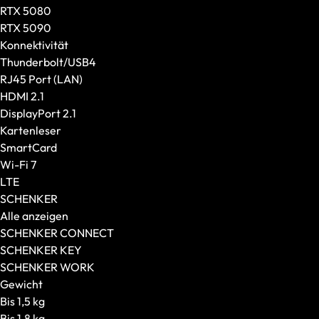
Creator-Laptops
RTX 5080
Größe und Gewicht
RTX 5090
Displaygröße
Konnektivität
Gewicht
Thunderbolt/USB4
GPU und CPU
RJ45 Port (LAN)
Grafikkarte
HDMI 2.1
Prozessor
DisplayPort 2.1
CPU-Generation
Kartenleser
Ausstattung
SmartCard
Konnektivität
Wi-Fi 7
Display-Features
LTE
Weitere Features
SCHENKER
XMG
Alle anzeigen
Modellserie
SCHENKER CONNECT
Editions
SCHENKER KEY
CPU
SCHENKER WORK
SCHENKER
Gewicht
Modellserie
Bis 1,5 kg
Empfohlen für
Bis 1,8 kg