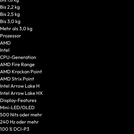
Gaming-PCs
Bis 2,2 kg
Alle anzeigen
Bis 2,5 kg
Grafikkarte in Startkonfiguration
Bis 3,0 kg
Konfigurierbare Grafikkarte
Mehr als 3,0 kg
Gehäuseart
Prozessor
Gehäusegröße
AMD
Gehäuseausstattung
Intel
VR-Brillen
CPU-Generation
Alle anzeigen
AMD Fire Range
Standalone VR-Brillen
AMD Krackan Point
PC-VR-Headsets
AMD Strix Point
Intel Arrow Lake H
Intel Arrow Lake HX
Display-Features
Mini-LED/OLED
500 Nits oder mehr
240 Hz oder mehr
100 % DCI-P3