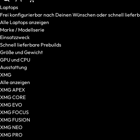
Marke / Modellserie
Laptops
Einsatzzweck
Frei konfigurierbar nach Deinen Wünschen oder schnell lieferba
Schnell lieferbare Prebuilds
Alle Laptops anzeigen
Größe und Gewicht
Marke / Modellserie
GPU und CPU
Einsatzzweck
Ausstattung
Schnell lieferbare Prebuilds
Desktop-PCs
Größe und Gewicht
Alle Desktop-PCs anzeigen
GPU und CPU
XMG
Ausstattung
SCHENKER
XMG
Gaming-PCs
Alle anzeigen
Gehäuseart
XMG APEX
VR / XR
XMG CORE
VR-Brillen
XMG EVO
AR-Brillen und Glasses
XMG FOCUS
Transport und Zubehör
XMG FUSION
VR Ready-Laptops
XMG NEO
Zubehör
XMG PRO
Alles anzeigen