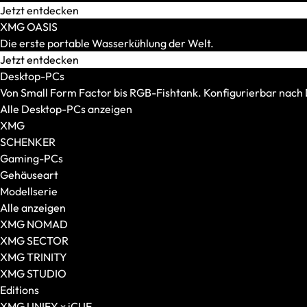
Transport und Lagerung
Jetzt entdecken
Zubehör und Peripherie
XMG OASIS
VR Ready-Laptops
Die erste portable Wasserkühlung der Welt.
Alle anzeigen
Jetzt entdecken
Marke / Modellserie
Desktop-PCs
Mäuse
Von Small Form Factor bis RGB-Fishtank. Konfigurierbar nac
Alle anzeigen
Alle Desktop-PCs anzeigen
Gaming-Mäuse
XMG
Kabellose Mäuse
SCHENKER
Kabelgebundene Mäuse
Gaming-PCs
Maus-Tastatur-Sets
Gehäuseart
Mauspads
Modellserie
Alle anzeigen
XMG NOMAD
XMG SECTOR
XMG TRINITY
XMG STUDIO
Editions
XMG UNIFY x iCUE