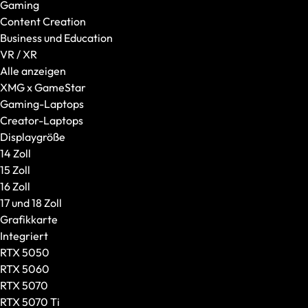
Gaming
Mäuse
Content Creation
Tastaturen
Business und Education
Headsets
VR / XR
Taschen und Rucksäcke
Alle anzeigen
Laptop-Zubehör
XMG x GameStar
Weiteres Zubehör
Gaming-Laptops
Marke / Modellserie
Creator-Laptops
XMG
Displaygröße
SCHENKER
14 Zoll
Einsatzzweck
15 Zoll
Gaming
16 Zoll
Content Creation
17 und 18 Zoll
Business und Education
Grafikkarte
VR / XR
Integriert
Schnell lieferbare Prebuilds
RTX 5050
Alle anzeigen
RTX 5060
XMG x GameStar
RTX 5070
Gaming-Laptops
RTX 5070 Ti