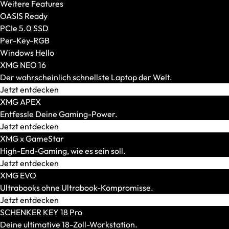
Weitere Features
OASIS Ready
PCIe 5.0 SSD
Per-Key-RGB
Windows Hello
XMG NEO 16
Der wahrscheinlich schnellste Laptop der Welt.
Jetzt entdecken
XMG APEX
Entfessle Deine Gaming-Power.
Jetzt entdecken
XMG x GameStar
High-End-Gaming, wie es sein soll.
Jetzt entdecken
AR-Brillen und Glasses
XMG EVO
Alle anzeigen
Ultrabooks ohne Ultrabook-Kompromisse.
AR-Headsets
Jetzt entdecken
Transport und Zubehör
SCHENKER KEY 18 Pro
Alle anzeigen
Deine ultimative 18-Zoll-Workstation.