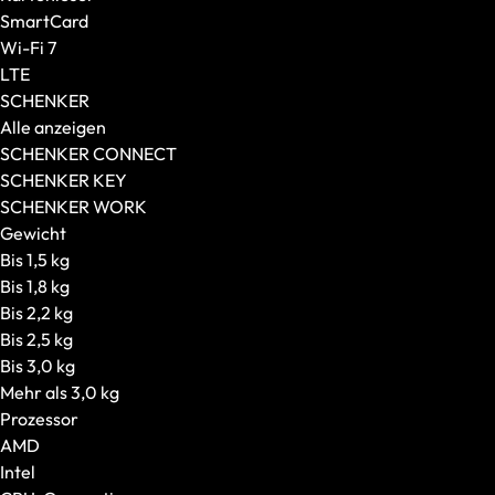
Prozessor
SmartCard
CPU-Generation
Wi-Fi 7
Ausstattung
LTE
Konnektivität
SCHENKER
Display-Features
Alle anzeigen
Weitere Features
SCHENKER CONNECT
XMG
SCHENKER KEY
Modellserie
SCHENKER WORK
Editions
Gewicht
CPU
Bis 1,5 kg
SCHENKER
Bis 1,8 kg
Modellserie
Bis 2,2 kg
Empfohlen für
Bis 2,5 kg
Gaming-PCs
Bis 3,0 kg
Alle anzeigen
Mehr als 3,0 kg
Grafikkarte in Startkonfiguration
Prozessor
Konfigurierbare Grafikkarte
AMD
Gehäuseart
Intel
Gehäusegröße