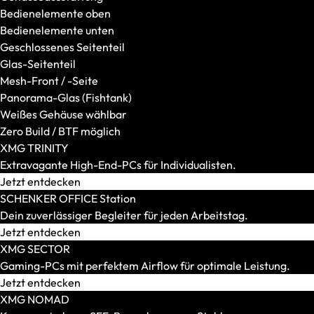
Kabelgebundene Headsets
Bedienelemente oben
Surround-Sound-Headsets
Bedienelemente unten
Geschlossenes Seitenteil
Glas-Seitenteil
Mesh-Front / -Seite
Panorama-Glas (Fishtank)
Weißes Gehäuse wählbar
Zero Build / BTF möglich
XMG TRINITY
Extravagante High-End-PCs für Individualisten.
Jetzt entdecken
SCHENKER OFFICE Station
Dein zuverlässiger Begleiter für jeden Arbeitstag.
Jetzt entdecken
Taschen und Rucksäcke
XMG SECTOR
Alle anzeigen
Gaming-PCs mit perfektem Airflow für optimale Leistung.
Rucksäcke
Jetzt entdecken
Sleeves
XMG NOMAD
Umhängetasche