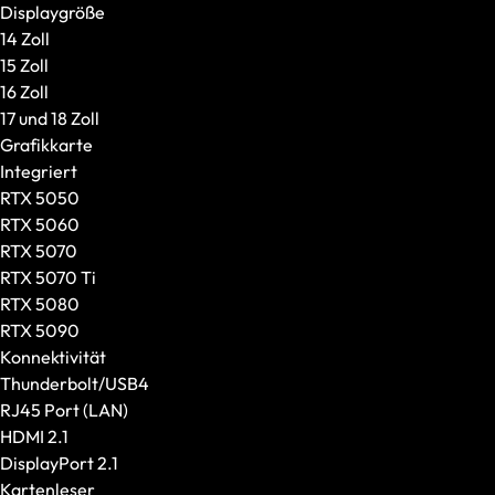
Weiteres Zubehör
Displaygröße
Marke / Modellserie
14 Zoll
XMG
15 Zoll
SCHENKER
16 Zoll
Einsatzzweck
17 und 18 Zoll
Gaming
Grafikkarte
Content Creation
Integriert
Business und Education
RTX 5050
VR / XR
RTX 5060
Schnell lieferbare Prebuilds
RTX 5070
Alle anzeigen
RTX 5070 Ti
XMG x GameStar
RTX 5080
Gaming-Laptops
RTX 5090
Creator-Laptops
Konnektivität
Größe und Gewicht
Thunderbolt/USB4
Displaygröße
RJ45 Port (LAN)
Gewicht
HDMI 2.1
GPU und CPU
DisplayPort 2.1
Grafikkarte
Kartenleser