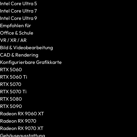
Intel Core Ultra 5
Intel Core Ultra 7
Intel Core Ultra 9
Empfohlen für
Office & Schule
VR / XR / AR
Bild & Videobearbeitung
CAD & Rendering
Konfigurierbare Grafikkarte
RTX 5060
RTX 5060 Ti
RTX 5070
RTX 5070 Ti
RTX 5080
RTX 5090
Headsets
Radeon RX 9060 XT
Alle anzeigen
Radeon RX 9070
Gaming-Headsets
Radeon RX 9070 XT
Kabellose Headsets
Gehäuseausstattung