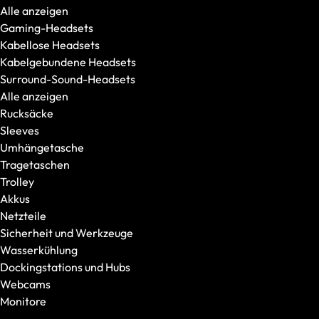
Alle anzeigen
AMD Ryzen 9
Gaming-Headsets
Intel
Kabellose Headsets
Intel Core Ultra 5
Kabelgebundene Headsets
Intel Core Ultra 7
Surround-Sound-Headsets
Intel Core Ultra 9
Alle anzeigen
Modellserie
Rucksäcke
Alle anzeigen
Sleeves
OFFICE Station
Umhängetasche
GRAPHICS Station
Tragetaschen
XR Station
Trolley
IMAGE Station
Akkus
VIDEO Station
Netzteile
CAD Station
Sicherheit und Werkzeuge
Empfohlen für
Wasserkühlung
Office & Schule
Dockingstations und Hubs
VR / XR / AR
Webcams
Bild & Videobearbeitung
Monitore
CAD & Rendering