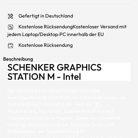
Gefertigt in Deutschland
Kostenlose RücksendungKostenloser Versand mit
jedem Laptop/Desktop‑PC innerhalb der EU
Kostenlose Rücksendung
Beschreibung
SCHENKER GRAPHICS
STATION M - Intel
Die SCHENKER Graphics Station M ist eine
leistungsstarke Workstation, die entwickelt wurde, um
dein kreatives Potenzial in der Welt der 3D-
Modellierung, Animation, Spieleentwicklung und
Videoproduktion zu entfesseln. Diese hochmoderne
Desktop-Workstation ist ein Traum für Profis und
Enthusiasten, die Spitzenleistung für
ressourcenintensive Anwendungen wie Unity, Unreal