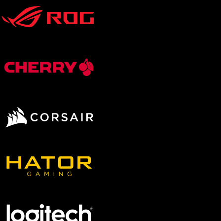
Grafikkarte in Startkonfiguration
RTX 5060
RTX 5060 Ti
RTX 5070
RTX 5070 Ti
RTX 5080
Konfigurierbare Grafikkarte
RTX 5060
RTX 5060 Ti
RTX 5070
RTX 5070 Ti
RTX 5080
RTX 5090
Radeon RX 9060 XT
Radeon RX 9070
Radeon RX 9070 XT
Gehäusegröße
Klein (Small Form Factor)
Mittel (Midi)