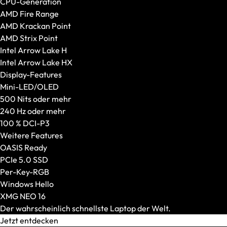
CPU-Generation
Gehäuseausstattung
AMD Fire Range
VR-Brillen
AMD Krackan Point
Alle anzeigen
AMD Strix Point
Standalone VR-Brillen
Intel Arrow Lake H
PC-VR-Headsets
Intel Arrow Lake HX
Display-Features
Mini-LED/OLED
500 Nits oder mehr
240 Hz oder mehr
100 % DCI-P3
Weitere Features
OASIS Ready
PCIe 5.0 SSD
Per-Key-RGB
Windows Hello
XMG NEO 16
Der wahrscheinlich schnellste Laptop der Welt.
Jetzt entdecken