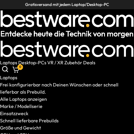
Gratisversand mit jedem Laptop/Desktop-PC
Laptops
Desktop-PCs
VR / XR
Zubehör
Deals
Laptops
Desktop-PCs
VR / XR
Zubehör
Deals
0
Helpcenter
Deutschland
|
DE
Laptops
Mobile: Deutschland, DE
Laptops
Frei konfigurierbar nach Deinen Wünschen oder schnell
Alle Laptops anzeigen
lieferbar als Prebuild.
Marke / Modellserie
Alle Laptops anzeigen
Einsatzzweck
Marke / Modellserie
Schnell lieferbare Prebuilds
Einsatzzweck
Größe und Gewicht
Schnell lieferbare Prebuilds
GPU und CPU
Größe und Gewicht
Ausstattung