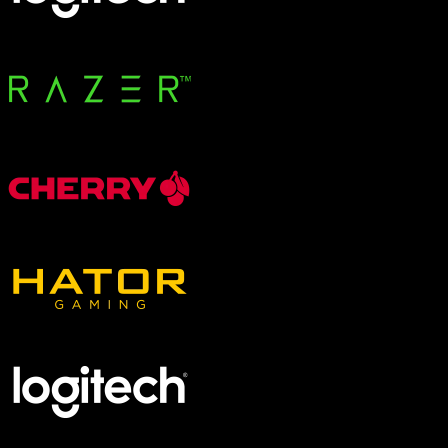
Groß (Big)
Gehäuseausstattung
Bedienelemente oben
Bedienelemente unten
Geschlossenes Seitenteil
Glas-Seitenteil
Mesh-Front / -Seite
Panorama-Glas (Fishtank)
Weißes Gehäuse wählbar
Zero Build / BTF möglich
Standalone VR-Brillen
HTC VIVE
Pico
PC-VR-Headsets
Varjo
Pimax
Somnium
AR-Headsets
Vuzix