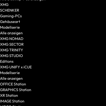
Alle anzeigen
XMG
Gaming-Mäuse
SCHENKER
Kabellose Mäuse
Gaming-PCs
Kabelgebundene Mäuse
Gehäuseart
Maus-Tastatur-Sets
Modellserie
Mauspads
Alle anzeigen
XMG NOMAD
XMG SECTOR
XMG TRINITY
XMG STUDIO
Editions
XMG UNIFY x iCUE
Modellserie
Alle anzeigen
OFFICE Station
GRAPHICS Station
XR Station
IMAGE Station