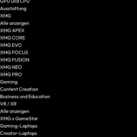
GPU und CPU
Desktop-PCs
Ausstattung
Alle Desktop-PCs anzeigen
XMG
XMG
Alle anzeigen
SCHENKER
XMG APEX
Gaming-PCs
XMG CORE
Gehäuseart
XMG EVO
VR / XR
XMG FOCUS
VR-Brillen
XMG FUSION
AR-Brillen und Glasses
XMG NEO
Transport und Zubehör
XMG PRO
VR Ready-Laptops
Gaming
Zubehör
Content Creation
Alles anzeigen
Business und Education
Mäuse
VR / XR
Tastaturen
Alle anzeigen
Headsets
XMG x GameStar
Taschen und Rucksäcke
Gaming-Laptops
Laptop-Zubehör
Creator-Laptops