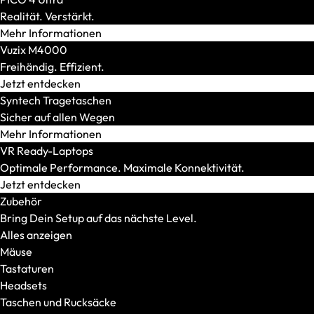
Intel
Realität. Verstärkt.
CPU-Generation
Mehr Informationen
AMD Fire Range
Vuzix M4000
AMD Krackan Point
Freihändig. Effizient.
AMD Strix Point
Jetzt entdecken
Intel Arrow Lake H
Syntech Tragetaschen
Intel Arrow Lake HX
Sicher auf allen Wegen
Konnektivität
Mehr Informationen
Thunderbolt/USB4
VR Ready-Laptops
RJ45 Port (LAN)
Optimale Performance. Maximale Konnektivität.
HDMI 2.1
Jetzt entdecken
DisplayPort 2.1
Zubehör
Kartenleser
Bring Dein Setup auf das nächste Level.
SmartCard
Alles anzeigen
Wi-Fi 7
Mäuse
LTE
Tastaturen
Display-Features
Headsets
Mini-LED/OLED
Taschen und Rucksäcke
500 Nits oder mehr