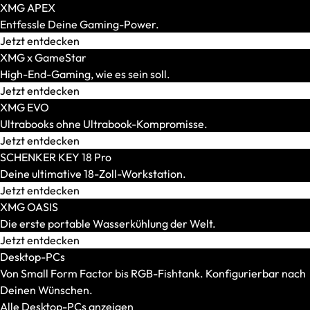
XMG APEX
Entfessle Deine Gaming-Power.
Jetzt entdecken
XMG x GameStar
High-End-Gaming, wie es sein soll.
Jetzt entdecken
XMG EVO
Ultrabooks ohne Ultrabook-Kompromisse.
AR-Brillen und Glasses
Jetzt entdecken
Alle anzeigen
SCHENKER KEY 18 Pro
AR-Headsets
Deine ultimative 18-Zoll-Workstation.
Transport und Zubehör
Jetzt entdecken
Alle anzeigen
XMG OASIS
Transport und Lagerung
Die erste portable Wasserkühlung der Welt.
Zubehör und Peripherie
Jetzt entdecken
VR Ready-Laptops
Desktop-PCs
Alle anzeigen
Von Small Form Factor bis RGB-Fishtank. Konfigurierbar nach
Marke / Modellserie
Deinen Wünschen.
Mäuse
Alle Desktop-PCs anzeigen