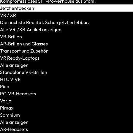
Kompromissloses SFF-Powerhouse aus Stahl.
Tragetaschen
Jetzt entdecken
Trolley
VR / XR
Die nächste Realität. Schon jetzt erlebbar.
Alle VR-/XR-Artikel anzeigen
VR-Brillen
AR-Brillen und Glasses
Transport und Zubehör
VR Ready-Laptops
Alle anzeigen
Standalone VR-Brillen
HTC VIVE
Laptop-Zubehör
Pico
Akkus
PC-VR-Headsets
Netzteile
Varjo
Sicherheit und Werkzeuge
Pimax
Wasserkühlung
Somnium
Weiteres Zubehör
Alle anzeigen
Dockingstations und Hubs
AR-Headsets
Webcams