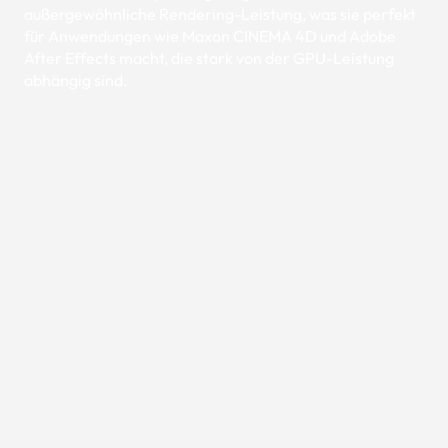
außergewöhnliche Rendering-Leistung, was sie perfekt
für Anwendungen wie Maxon CINEMA 4D und Adobe
After Effects macht, die stark von der GPU-Leistung
abhängig sind.
ab
3.099,00 €
Jetzt konfigurieren