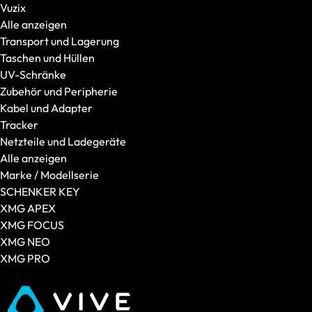
Vuzix
Monitore
Alle anzeigen
XMG
Transport und Lagerung
Alle anzeigen
Taschen und Hüllen
XMG APEX
UV-Schränke
XMG CORE
Zubehör und Peripherie
XMG EVO
Kabel und Adapter
XMG FOCUS
Tracker
XMG FUSION
Netzteile und Ladegeräte
XMG NEO
Alle anzeigen
XMG PRO
Marke / Modellserie
SCHENKER
SCHENKER KEY
Alle anzeigen
XMG APEX
SCHENKER CONNECT
XMG FOCUS
SCHENKER KEY
XMG NEO
SCHENKER WORK
XMG PRO
Displaygröße
14 Zoll
15 Zoll
16 Zoll