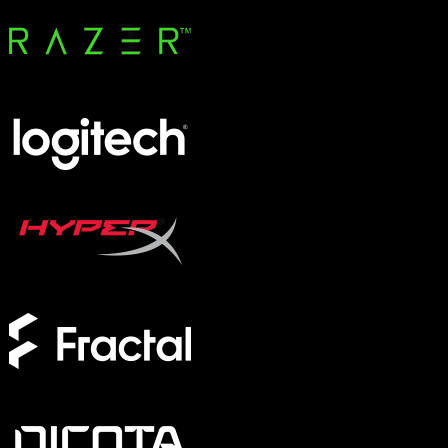
Transport und Lagerung
Taschen und Hüllen
UV-Schränke
Zubehör und Peripherie
Kabel und Adapter
Tracker
Netzteile und Ladegeräte
Marke / Modellserie
SCHENKER KEY
XMG APEX
XMG FOCUS
XMG NEO
XMG PRO
Formfaktor
Full-Size
TKL
75%
60%