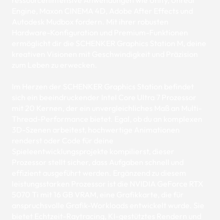
Engine, Maxon CINEMA 4D, Adobe After Effects und
Autodesk Mudbox fordern. Mit ihrer robusten
Hardware-Konfiguration und Premium-Funktionen
ermöglicht dir die SCHENKER Graphics Station M, deine
kreativen Visionen mit Geschwindigkeit und Präzision
zum Leben zu erwecken.
Im Herzen der SCHENKER Graphics Station befindet
sich ein beeindruckender Intel Core Ultra 7 Prozessor
mit 20 Kernen, der ein unvergleichliches Maß an Multi-
Thread-Performance bietet. Egal, ob du an komplexen
3D-Szenen arbeitest, hochwertige Animationen
renderst oder Code für deine
Spieleentwicklungsprojekte kompilierst, dieser
Prozessor stellt sicher, dass Aufgaben schnell und
effizient ausgeführt werden. Ergänzend zu diesem
leistungsstarken Prozessor ist die NVIDIA GeForce RTX
5070 Ti mit 16 GB VRAM, eine Grafikkarte, die für
anspruchsvolle Grafik-Workloads entwickelt wurde. Sie
bietet Echtzeit-Raytracing, KI-gestütztes Rendern und