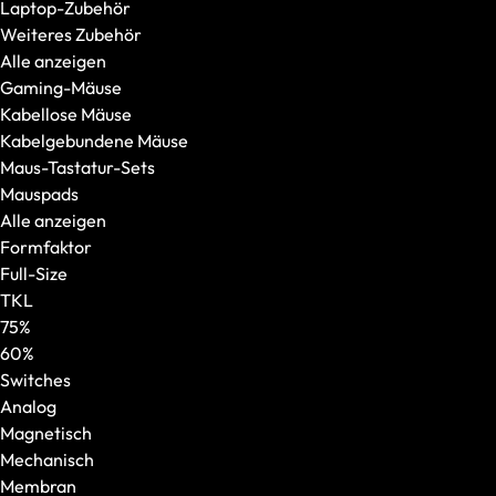
Laptop-Zubehör
240 Hz oder mehr
Weiteres Zubehör
100 % DCI-P3
Alle anzeigen
Weitere Features
Gaming-Mäuse
OASIS Ready
Kabellose Mäuse
PCIe 5.0 SSD
Kabelgebundene Mäuse
Per-Key-RGB
Maus-Tastatur-Sets
Windows Hello
Mauspads
Modellserie
Alle anzeigen
Alle anzeigen
Formfaktor
XMG NOMAD
Full-Size
XMG SECTOR
TKL
XMG TRINITY
75%
XMG STUDIO
60%
Editions
Switches
XMG UNIFY x iCUE
Analog
CPU
Magnetisch
AMD
Mechanisch
AMD Ryzen 5
Membran
AMD Ryzen 7