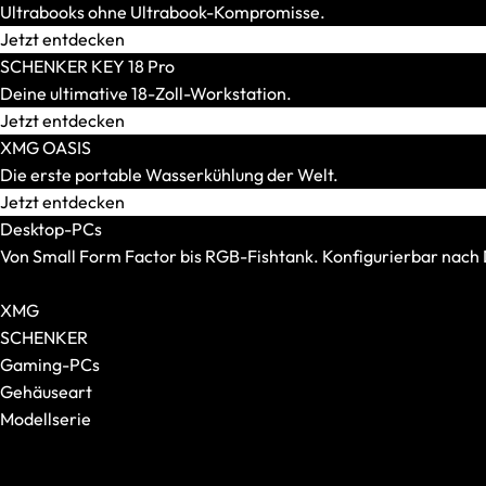
Ultrabooks ohne Ultrabook-Kompromisse.
Jetzt entdecken
SCHENKER KEY 18 Pro
Tastaturen
Deine ultimative 18-Zoll-Workstation.
Alle anzeigen
Jetzt entdecken
Formfaktor
XMG OASIS
Switches
Die erste portable Wasserkühlung der Welt.
Jetzt entdecken
Desktop-PCs
Von Small Form Factor bis RGB-Fishtank. Konfigurierbar nac
Alle Desktop-PCs anzeigen
Headsets
XMG
Alle anzeigen
SCHENKER
Gaming-Headsets
Gaming-PCs
Kabellose Headsets
Gehäuseart
Kabelgebundene Headsets
Modellserie
Surround-Sound-Headsets
Alle anzeigen
XMG NOMAD