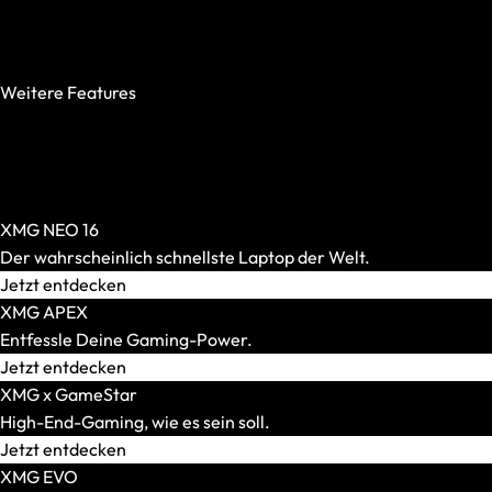
AR-Brillen und Glasses
500 Nits oder mehr
Alle anzeigen
240 Hz oder mehr
AR-Headsets
100 % DCI-P3
Transport und Zubehör
Weitere Features
Alle anzeigen
OASIS Ready
Transport und Lagerung
PCIe 5.0 SSD
Zubehör und Peripherie
Per-Key-RGB
VR Ready-Laptops
Windows Hello
Alle anzeigen
XMG NEO 16
Marke / Modellserie
Der wahrscheinlich schnellste Laptop der Welt.
Mäuse
Jetzt entdecken
Alle anzeigen
XMG APEX
Gaming-Mäuse
Entfessle Deine Gaming-Power.
Kabellose Mäuse
Jetzt entdecken
Kabelgebundene Mäuse
XMG x GameStar
Maus-Tastatur-Sets
High-End-Gaming, wie es sein soll.
Mauspads
Jetzt entdecken
XMG EVO