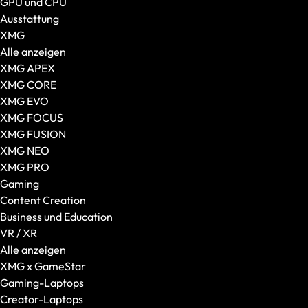
GPU und CPU
Desktop-PCs
Ausstattung
Alle Desktop-PCs anzeigen
XMG
XMG
Alle anzeigen
SCHENKER
XMG APEX
Gaming-PCs
XMG CORE
Gehäuseart
XMG EVO
VR / XR
XMG FOCUS
VR-Brillen
XMG FUSION
AR-Brillen und Glasses
XMG NEO
Transport und Zubehör
XMG PRO
VR Ready-Laptops
Gaming
Zubehör
Content Creation
Alles anzeigen
Business und Education
Mäuse
VR / XR
Tastaturen
Alle anzeigen
Headsets
XMG x GameStar
Taschen und Rucksäcke
Gaming-Laptops
Laptop-Zubehör
Creator-Laptops