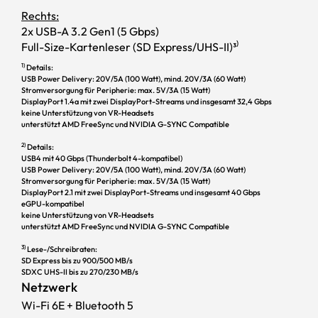
Rechts:
2x USB-A 3.2 Gen1 (5 Gbps)
Full-Size-Kartenleser (SD Express/UHS-II)³⁾
1)
Details:
USB Power Delivery: 20V/5A (100 Watt), mind. 20V/3A (60 Watt)
Stromversorgung für Peripherie: max. 5V/3A (15 Watt)
DisplayPort 1.4a mit zwei DisplayPort-Streams und insgesamt 32,4 Gbps
keine Unterstützung von VR-Headsets
unterstützt AMD FreeSync und NVIDIA G-SYNC Compatible
2)
Details:
USB4 mit 40 Gbps (Thunderbolt 4-kompatibel)
USB Power Delivery: 20V/5A (100 Watt), mind. 20V/3A (60 Watt)
Stromversorgung für Peripherie: max. 5V/3A (15 Watt)
DisplayPort 2.1 mit zwei DisplayPort-Streams und insgesamt 40 Gbps
eGPU-kompatibel
keine Unterstützung von VR-Headsets
unterstützt AMD FreeSync und NVIDIA G-SYNC Compatible
3)
Lese-/Schreibraten:
SD Express bis zu 900/500 MB/s
SDXC UHS-II bis zu 270/230 MB/s
Netzwerk
Souveränes Dual-Fan-Kühlsystem
Wi-Fi 6E + Bluetooth 5