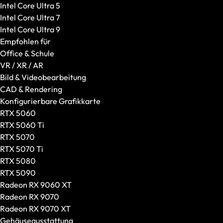
Intel Core Ultra 5
Intel Core Ultra 7
Intel Core Ultra 9
Empfohlen für
Office & Schule
VR / XR / AR
Bild & Videobearbeitung
CAD & Rendering
Konfigurierbare Grafikkarte
RTX 5060
RTX 5060 Ti
RTX 5070
RTX 5070 Ti
RTX 5080
RTX 5090
Headsets
Radeon RX 9060 XT
Alle anzeigen
Radeon RX 9070
Gaming-Headsets
Radeon RX 9070 XT
Kabellose Headsets
Gehäuseausstattung