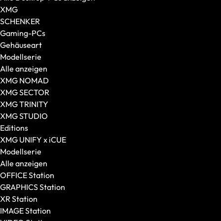
Alle anzeigen
XMG
Gaming-Mäuse
SCHENKER
Kabellose Mäuse
Gaming-PCs
Kabelgebundene Mäuse
Gehäuseart
Maus-Tastatur-Sets
Modellserie
Mauspads
Alle anzeigen
XMG NOMAD
XMG SECTOR
XMG TRINITY
XMG STUDIO
Editions
XMG UNIFY x iCUE
Modellserie
Alle anzeigen
OFFICE Station
GRAPHICS Station
XR Station
IMAGE Station