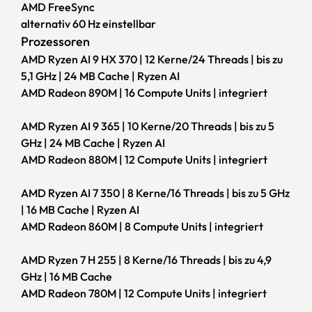
AMD FreeSync
Wärmeleitfähigkeit des Chassis und fungiert ergänzend
alternativ 60 Hz einstellbar
zum Dual-Lüfter-Kühlsystem als zusätzlicher, passiver
Prozessoren
Kühlkörper für die im Inneren verbaute Hardware.
AMD Ryzen AI 9 HX 370 | 12 Kerne/24 Threads | bis zu
5,1 GHz | 24 MB Cache | Ryzen AI
AMD Radeon 890M | 16 Compute Units | integriert
AMD Ryzen AI 9 365 | 10 Kerne/20 Threads | bis zu 5
GHz | 24 MB Cache | Ryzen AI
AMD Radeon 880M | 12 Compute Units | integriert
AMD Ryzen AI 7 350 | 8 Kerne/16 Threads | bis zu 5 GHz
| 16 MB Cache | Ryzen AI
AMD Radeon 860M | 8 Compute Units | integriert
AMD Ryzen 7 H 255 | 8 Kerne/16 Threads | bis zu 4,9
GHz | 16 MB Cache
AMD Radeon 780M | 12 Compute Units | integriert