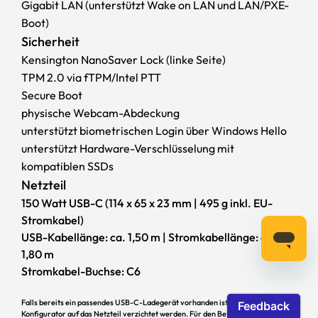
Kraftvoll und leise
Gigabit LAN (unterstützt Wake on LAN und LAN/PXE-
Boot)
Sicherheit
Als High-Performance-Ultrabook übernimmt das XMG
EVO 14 ein ideal auf die verbaute Hardware
Kensington NanoSaver Lock (linke Seite)
zugeschnittenes Dual-Fan-Kühlsystem, wie es bei
TPM 2.0 via fTPM/Intel PTT
ansonsten bei deutlich größeren Laptops üblich ist. Das
Secure Boot
Ergebnis spricht für sich: erstklassige Anwendungs- und
physische Webcam-Abdeckung
Multimedialeistung bei einem gleichzeitig leisen
unterstützt biometrischen Login über Windows Hello
Betrieb. Phasenwechselnde Honeywell-PTM7958-Pads
unterstützt Hardware-Verschlüsselung mit
mit exzellenten Wärmeleiteigenschaften leisten
kompatiblen SSDs
diesbezüglich einen zusätzlichen Beitrag.
Netzteil
Premium-Konnektivität
150 Watt USB-C (114 x 65 x 23 mm | 495 g inkl. EU-
Optimal für professionelle
Stromkabel)
Ansprüche
USB-Kabellänge: ca. 1,50 m | Stromkabellänge: ca.
1,80 m
Stromkabel-Buchse: C6
Mit dem XMG EVO 14 erhältst Du eine für Ultrabooks
außergewöhnliche Anschlussausstattung – vom
Falls bereits ein passendes USB-C-Ladegerät vorhanden ist, kann im bestware-
Multimonitor-Setup über die leistungsstärksten
Konfigurator auf das Netzteil verzichtet werden. Für den Betrieb des XMG EVO