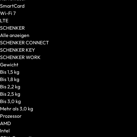
Prozessor
SmartCard
CPU-Generation
Wi-Fi 7
Ausstattung
LTE
Konnektivität
SCHENKER
Display-Features
Alle anzeigen
Weitere Features
SCHENKER CONNECT
XMG
SCHENKER KEY
Modellserie
SCHENKER WORK
Editions
Gewicht
CPU
Bis 1,5 kg
SCHENKER
Bis 1,8 kg
Modellserie
Bis 2,2 kg
Empfohlen für
Bis 2,5 kg
Gaming-PCs
Bis 3,0 kg
Alle anzeigen
Mehr als 3,0 kg
Grafikkarte in Startkonfiguration
Prozessor
Konfigurierbare Grafikkarte
AMD
Gehäuseart
Intel
Gehäusegröße