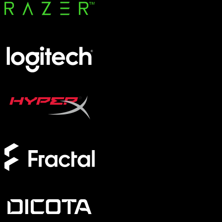
Taschen und Hüllen
UV-Schränke
Zubehör und Peripherie
Kabel und Adapter
Tracker
Netzteile und Ladegeräte
Marke / Modellserie
SCHENKER KEY
XMG APEX
XMG FOCUS
XMG NEO
XMG PRO
Formfaktor
Full-Size
TKL
75%
60%
Switches