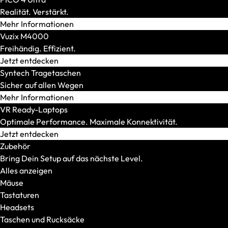
CPU-Generation
Realität. Verstärkt.
AMD Fire Range
Mehr Informationen
AMD Krackan Point
Vuzix M4000
AMD Strix Point
Freihändig. Effizient.
Intel Arrow Lake H
Jetzt entdecken
Intel Arrow Lake HX
Syntech Tragetaschen
Konnektivität
Sicher auf allen Wegen
Thunderbolt/USB4
Mehr Informationen
RJ45 Port (LAN)
VR Ready-Laptops
HDMI 2.1
Optimale Performance. Maximale Konnektivität.
DisplayPort 2.1
Jetzt entdecken
Kartenleser
Zubehör
SmartCard
Bring Dein Setup auf das nächste Level.
Wi-Fi 7
Alles anzeigen
LTE
Mäuse
Display-Features
Tastaturen
Mini-LED/OLED
Headsets
500 Nits oder mehr
Taschen und Rucksäcke
240 Hz oder mehr