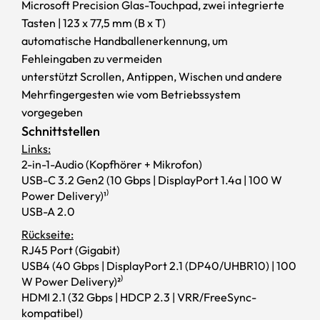
Microsoft Precision Glas-Touchpad, zwei integrierte
Tasten | 123 x 77,5 mm (B x T)
automatische Handballenerkennung, um
Fehleingaben zu vermeiden
unterstützt Scrollen, Antippen, Wischen und andere
Mehrfingergesten wie vom Betriebssystem
vorgegeben
Schnittstellen
Links:
2-in-1-Audio (Kopfhörer + Mikrofon)
USB-C 3.2 Gen2 (10 Gbps | DisplayPort 1.4a | 100 W
Power Delivery)¹⁾
USB-A 2.0
Rückseite:
RJ45 Port (Gigabit)
USB4 (40 Gbps | DisplayPort 2.1 (DP40/UHBR10) | 100
W Power Delivery)²⁾
HDMI 2.1 (32 Gbps | HDCP 2.3 | VRR/FreeSync-
kompatibel)