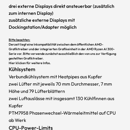
AMD Krackan und Strix Point
drei externe Displays direkt ansteuerbar (zusätzlich
zum internen Display)
Beeindruckende Leistung und
zusätzliche externe Displays mit
Effizienz
Dockingstation/Adapter möglich
Bitte beachten:
Derzeit liegt eine Inkompatibilität zwischen dem öffentlichen AMD-
Grafiktreiber und der integrierten Grafikeinheit in der AMD Ryzen AI 300-
Serie vor. Bitte verwende zunächst ausschließlich den von uns zur Verfügung
gestellten Grafiktreiber.
Hier klicken
für weitere Infos.
Kühlsystem
Verbundkühlsystem mit Heatpipes aus Kupfer
zwei Lüfter mit jeweils 70 mm Durchmesser, 7 mm
Höhe und 79 Lüfterblättern
zwei Luftauslässe mit insgesamt 130 Kühlfinnen aus
Kupfer
PTM7958 Phasenwechsel-Wärmeleitmittel auf CPU
ab Werk
CPU-Power-Limits