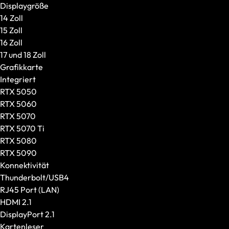
Weiteres Zubehör
Displaygröße
Marke / Modellserie
14 Zoll
XMG
15 Zoll
SCHENKER
16 Zoll
Einsatzzweck
17 und 18 Zoll
Gaming
Grafikkarte
Content Creation
Integriert
Business und Education
RTX 5050
VR / XR
RTX 5060
Schnell lieferbare Prebuilds
RTX 5070
Alle anzeigen
RTX 5070 Ti
XMG x GameStar
RTX 5080
Gaming-Laptops
RTX 5090
Creator-Laptops
Konnektivität
Größe und Gewicht
Thunderbolt/USB4
Displaygröße
RJ45 Port (LAN)
Gewicht
HDMI 2.1
GPU und CPU
DisplayPort 2.1
Grafikkarte
Kartenleser