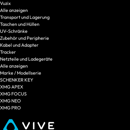
Vuzix
XMG
Alle anzeigen
Alle anzeigen
Transport und Lagerung
XMG APEX
Taschen und Hüllen
XMG CORE
UV-Schränke
XMG EVO
Zubehör und Peripherie
XMG FOCUS
Kabel und Adapter
XMG FUSION
Tracker
XMG NEO
Netzteile und Ladegeräte
XMG PRO
Alle anzeigen
SCHENKER
Marke / Modellserie
Alle anzeigen
SCHENKER KEY
SCHENKER CONNECT
XMG APEX
SCHENKER KEY
XMG FOCUS
SCHENKER WORK
XMG NEO
Displaygröße
XMG PRO
14 Zoll
15 Zoll
16 Zoll
17 und 18 Zoll