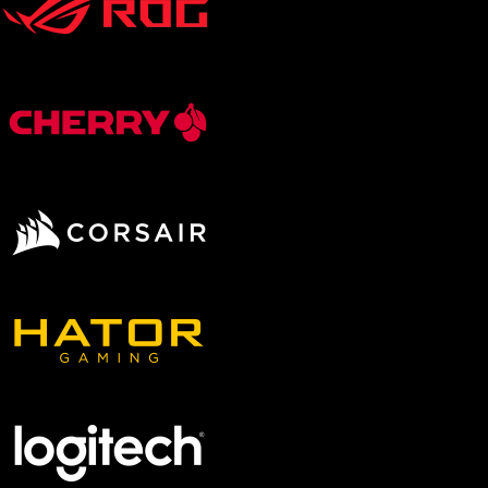
RTX 5060
RTX 5060 Ti
RTX 5070
RTX 5070 Ti
RTX 5080
Konfigurierbare Grafikkarte
RTX 5060
RTX 5060 Ti
RTX 5070
RTX 5070 Ti
RTX 5080
RTX 5090
Radeon RX 9060 XT
Radeon RX 9070
Radeon RX 9070 XT
Gehäusegröße
Klein (Small Form Factor)
Mittel (Midi)
Groß (Big)