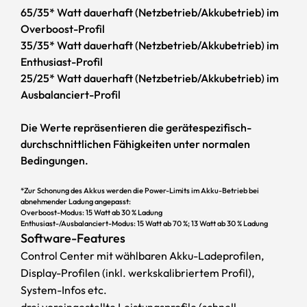
65/35* Watt dauerhaft (Netzbetrieb/Akkubetrieb) im
Overboost-Profil
35/35* Watt dauerhaft (Netzbetrieb/Akkubetrieb) im
Enthusiast-Profil
25/25* Watt dauerhaft (Netzbetrieb/Akkubetrieb) im
AMD Radeon-Grafik
AMD Ryzen AI
Ausbalanciert-Profil
Je nach gewähltem Prozessor bietet Dir das XMG EVO
AMDs neueste Prozessoren bestechen nicht nur durch
Die Werte repräsentieren die gerätespezifisch-
14 eine von drei leistungsstarken Grafikeinheiten an, die
höchste Leistung, sondern warten auch mit innovativen
durch hervorragende Effizienz im Sinne längerer
integrierten KI-Funktionen zur Beschleunigung von
durchschnittlichen Fähigkeiten unter normalen
Akkulaufzeiten punkten. Die moderne RDNA-3.5-
Rechenprozessen in Productivity-Software auf. Das
Bedingungen.
Architektur bietet mehr als genug Leistung für alle
XMG EVO 14 lässt Dir die freie Wahl, wie viel
Multimediaanwendungen, die GPU-Beschleunigung von
Performance Du benötigst – und steht daher nicht nur
*Zur Schonung des Akkus werden die Power-Limits im Akku-Betrieb bei
abnehmender Ladung angepasst:
Content-Creation-Anwendungen oder auch Entry-
mit dem hochleistungsfähigen AMD Ryzen AI 9 HX 370
Overboost-Modus: 15 Watt ab 30 % Ladung
Level-Gaming mit guten FPS-Werten – so etwa in vielen
mit 12 Kernen und 24 Threads, sondern auch mit dem
Enthusiast-/Ausbalanciert-Modus: 15 Watt ab 70 %; 13 Watt ab 30 % Ladung
populären Spielen wie League of Legends, Hades 2 oder
Preis-Leistungs-Champion Ryzen AI 9 365 und dem
Software-Features
Rocket League. Zusätzliche FPS erhältst Du durch AMDs
kleineren, für alle Office- und Alltags-Tasks sehr
Control Center mit wählbaren Akku-Ladeprofilen,
Upscaling-Technologie FSR.
schnellen Ryzen AI 7 350 zur Verfügung.
Display-Profilen (inkl. werkskalibriertem Profil),
System-Infos etc.
drei voreingestellte Leistungsprofile (schnell