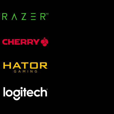
Gehäuseausstattung
Bedienelemente oben
Bedienelemente unten
Geschlossenes Seitenteil
Glas-Seitenteil
Mesh-Front / -Seite
Panorama-Glas (Fishtank)
Weißes Gehäuse wählbar
Zero Build / BTF möglich
Standalone VR-Brillen
HTC VIVE
Pico
PC-VR-Headsets
Varjo
Pimax
Somnium
AR-Headsets
Vuzix
Transport und Lagerung