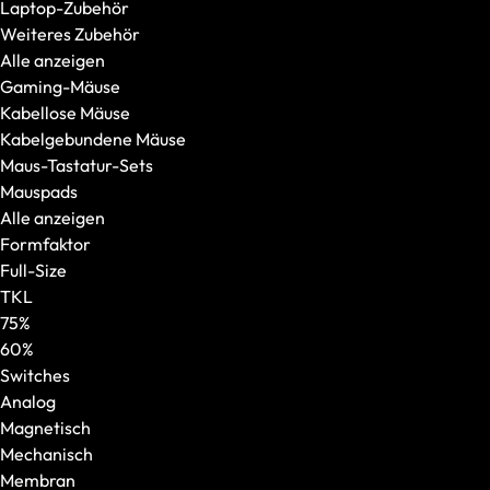
Laptop-Zubehör
100 % DCI-P3
Weiteres Zubehör
Weitere Features
Alle anzeigen
OASIS Ready
Gaming-Mäuse
PCIe 5.0 SSD
Kabellose Mäuse
Per-Key-RGB
Kabelgebundene Mäuse
Windows Hello
Maus-Tastatur-Sets
Modellserie
Mauspads
Alle anzeigen
Alle anzeigen
XMG NOMAD
Formfaktor
XMG SECTOR
Full-Size
XMG TRINITY
TKL
XMG STUDIO
75%
Editions
60%
XMG UNIFY x iCUE
Switches
CPU
Analog
AMD
Magnetisch
AMD Ryzen 5
Mechanisch
AMD Ryzen 7
Membran
AMD Ryzen 9