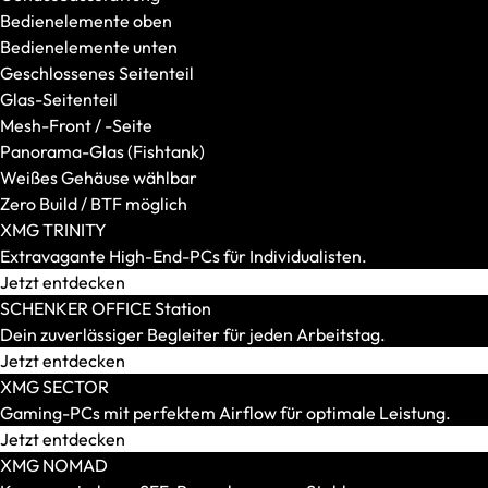
Kabelgebundene Headsets
Bedienelemente oben
Surround-Sound-Headsets
Bedienelemente unten
Geschlossenes Seitenteil
Glas-Seitenteil
Mesh-Front / -Seite
Panorama-Glas (Fishtank)
Weißes Gehäuse wählbar
Zero Build / BTF möglich
XMG TRINITY
Extravagante High-End-PCs für Individualisten.
Jetzt entdecken
SCHENKER OFFICE Station
Dein zuverlässiger Begleiter für jeden Arbeitstag.
Jetzt entdecken
Taschen und Rucksäcke
XMG SECTOR
Alle anzeigen
Gaming-PCs mit perfektem Airflow für optimale Leistung.
Rucksäcke
Jetzt entdecken
Sleeves
XMG NOMAD
Tragetaschen