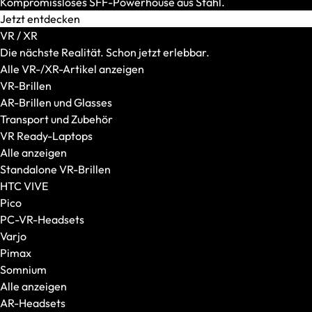
Kompromissloses SFF-Powerhouse aus Stahl.
Trolley
Jetzt entdecken
VR / XR
Die nächste Realität. Schon jetzt erlebbar.
Alle VR-/XR-Artikel anzeigen
VR-Brillen
AR-Brillen und Glasses
Transport und Zubehör
VR Ready-Laptops
Alle anzeigen
Standalone VR-Brillen
Laptop-Zubehör
HTC VIVE
Akkus
Pico
Netzteile
PC-VR-Headsets
Sicherheit und Werkzeuge
Varjo
Wasserkühlung
Pimax
Weiteres Zubehör
Somnium
Dockingstations und Hubs
Alle anzeigen
Webcams
AR-Headsets
Monitore