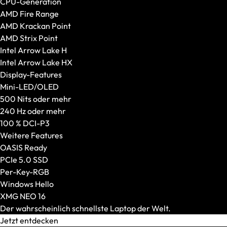
CPU-Generation
Gehäuseausstattung
AMD Fire Range
VR-Brillen
AMD Krackan Point
Alle anzeigen
AMD Strix Point
Standalone VR-Brillen
Intel Arrow Lake H
PC-VR-Headsets
Intel Arrow Lake HX
Display-Features
Mini-LED/OLED
500 Nits oder mehr
240 Hz oder mehr
100 % DCI-P3
Weitere Features
OASIS Ready
PCIe 5.0 SSD
Per-Key-RGB
Windows Hello
XMG NEO 16
Der wahrscheinlich schnellste Laptop der Welt.
Jetzt entdecken