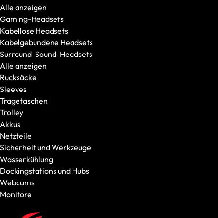
Alle anzeigen
Intel
Gaming-Headsets
Intel Core Ultra 5
Kabellose Headsets
Intel Core Ultra 7
Kabelgebundene Headsets
Intel Core Ultra 9
Surround-Sound-Headsets
Modellserie
Alle anzeigen
Alle anzeigen
Rucksäcke
OFFICE Station
Sleeves
GRAPHICS Station
Tragetaschen
XR Station
Trolley
IMAGE Station
Akkus
VIDEO Station
Netzteile
CAD Station
Sicherheit und Werkzeuge
Empfohlen für
Wasserkühlung
Office & Schule
Dockingstations und Hubs
VR / XR / AR
Webcams
Bild & Videobearbeitung
Monitore
CAD & Rendering
Grafikkarte in Startkonfiguration