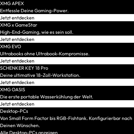
XMG APEX
Entfessle Deine Gaming-Power.
Jetzt entdecken
XMG x GameStar
High-End-Gaming, wie es sein soll.
Jetzt entdecken
XMG EVO
Ultrabooks ohne Ultrabook-Kompromisse.
AR-Brillen und Glasses
Jetzt entdecken
Alle anzeigen
SCHENKER KEY 18 Pro
AR-Headsets
Deine ultimative 18-Zoll-Workstation.
Transport und Zubehör
Jetzt entdecken
Alle anzeigen
XMG OASIS
Transport und Lagerung
Die erste portable Wasserkühlung der Welt.
Zubehör und Peripherie
Jetzt entdecken
VR Ready-Laptops
Desktop-PCs
Alle anzeigen
Von Small Form Factor bis RGB-Fishtank. Konfigurierbar nach
Marke / Modellserie
Deinen Wünschen.
Mäuse
Alle Desktop-PCs anzeigen