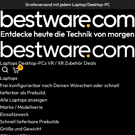
Gratisversand mit jedem Laptop/Desktop-PC
Laptops
Desktop-PCs
VR / XR
Zubehör
Deals
Laptops
Desktop-PCs
VR / XR
Zubehör
Deals
0
Helpcenter
Deutschland
|
DE
Laptops
Mobile: Deutschland, DE
Laptops
Frei konfigurierbar nach Deinen Wünschen oder schnell
Alle Laptops anzeigen
lieferbar als Prebuild.
Marke / Modellserie
Alle Laptops anzeigen
Einsatzzweck
Marke / Modellserie
Schnell lieferbare Prebuilds
Einsatzzweck
Größe und Gewicht
Schnell lieferbare Prebuilds
GPU und CPU
Größe und Gewicht
Ausstattung