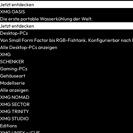
Transport und Lagerung
Jetzt entdecken
Zubehör und Peripherie
XMG OASIS
VR Ready-Laptops
Die erste portable Wasserkühlung der Welt.
Alle anzeigen
Jetzt entdecken
Marke / Modellserie
Desktop-PCs
Mäuse
Von Small Form Factor bis RGB-Fishtank. Konfigurierbar nac
Alle anzeigen
Alle Desktop-PCs anzeigen
Gaming-Mäuse
XMG
Kabellose Mäuse
SCHENKER
Kabelgebundene Mäuse
Gaming-PCs
Maus-Tastatur-Sets
Gehäuseart
Mauspads
Modellserie
Alle anzeigen
XMG NOMAD
XMG SECTOR
XMG TRINITY
XMG STUDIO
Editions
XMG UNIFY x iCUE