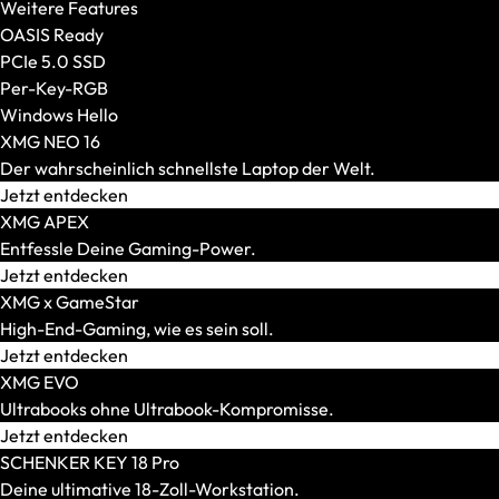
Weitere Features
OASIS Ready
PCIe 5.0 SSD
Per-Key-RGB
Windows Hello
XMG NEO 16
Der wahrscheinlich schnellste Laptop der Welt.
Jetzt entdecken
XMG APEX
Entfessle Deine Gaming-Power.
Jetzt entdecken
XMG x GameStar
High-End-Gaming, wie es sein soll.
Jetzt entdecken
AR-Brillen und Glasses
XMG EVO
Alle anzeigen
Ultrabooks ohne Ultrabook-Kompromisse.
AR-Headsets
Jetzt entdecken
Transport und Zubehör
SCHENKER KEY 18 Pro
Alle anzeigen
Deine ultimative 18-Zoll-Workstation.