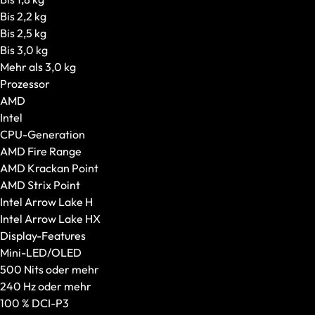
Gaming-PCs
Bis 2,2 kg
Alle anzeigen
Bis 2,5 kg
Grafikkarte in Startkonfiguration
Bis 3,0 kg
Konfigurierbare Grafikkarte
Mehr als 3,0 kg
Gehäuseart
Prozessor
Gehäusegröße
AMD
Gehäuseausstattung
Intel
VR-Brillen
CPU-Generation
Alle anzeigen
AMD Fire Range
Standalone VR-Brillen
AMD Krackan Point
PC-VR-Headsets
AMD Strix Point
Intel Arrow Lake H
Intel Arrow Lake HX
Display-Features
Mini-LED/OLED
500 Nits oder mehr
240 Hz oder mehr
100 % DCI-P3