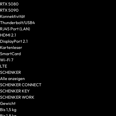
Creator-Laptops
RTX 5080
Größe und Gewicht
RTX 5090
Displaygröße
Konnektivität
Gewicht
Thunderbolt/USB4
GPU und CPU
RJ45 Port (LAN)
Grafikkarte
HDMI 2.1
Prozessor
DisplayPort 2.1
CPU-Generation
Kartenleser
Ausstattung
SmartCard
Konnektivität
Wi-Fi 7
Display-Features
LTE
Weitere Features
SCHENKER
XMG
Alle anzeigen
Modellserie
SCHENKER CONNECT
Editions
SCHENKER KEY
CPU
SCHENKER WORK
SCHENKER
Gewicht
Modellserie
Bis 1,5 kg
Empfohlen für
Bis 1,8 kg