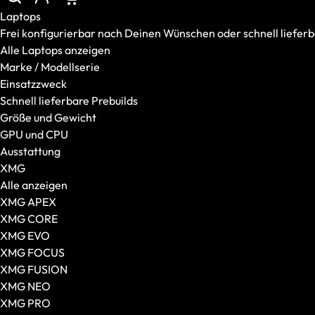
Marke / Modellserie
Laptops
Einsatzzweck
Frei konfigurierbar nach Deinen Wünschen oder schnell lieferba
Schnell lieferbare Prebuilds
Alle Laptops anzeigen
Größe und Gewicht
Marke / Modellserie
GPU und CPU
Einsatzzweck
Ausstattung
Schnell lieferbare Prebuilds
Desktop-PCs
Größe und Gewicht
Alle Desktop-PCs anzeigen
GPU und CPU
XMG
Ausstattung
SCHENKER
XMG
Gaming-PCs
Alle anzeigen
Gehäuseart
XMG APEX
VR / XR
XMG CORE
VR-Brillen
XMG EVO
AR-Brillen und Glasses
XMG FOCUS
Transport und Zubehör
XMG FUSION
VR Ready-Laptops
XMG NEO
Zubehör
XMG PRO
Alles anzeigen