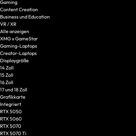
Gaming
Mäuse
Content Creation
Tastaturen
Business und Education
Headsets
VR / XR
Taschen und Rucksäcke
Alle anzeigen
Laptop-Zubehör
XMG x GameStar
Weiteres Zubehör
Gaming-Laptops
Marke / Modellserie
Creator-Laptops
XMG
Displaygröße
SCHENKER
14 Zoll
Einsatzzweck
15 Zoll
Gaming
16 Zoll
Content Creation
17 und 18 Zoll
Business und Education
Grafikkarte
VR / XR
Integriert
Schnell lieferbare Prebuilds
RTX 5050
Alle anzeigen
RTX 5060
XMG x GameStar
RTX 5070
Gaming-Laptops
RTX 5070 Ti