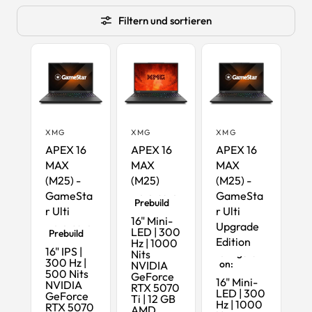
Filtern und sortieren
XMG
XMG
XMG
APEX 16
APEX 16
APEX 16
MAX
MAX
MAX
(M25) -
(M25)
(M25) -
Schnell
lieferbarer
GameSta
GameSta
Prebuild
r Ulti
r Ulti
Schnell
16" Mini-
lieferbarer
Upgrade
LED | 300
Prebuild
Edition
Maximalk
Hz | 1000
16" IPS |
onfigurati
Nits
300 Hz |
on:
NVIDIA
500 Nits
GeForce
16" Mini-
NVIDIA
RTX 5070
LED | 300
GeForce
Ti | 12 GB
Hz | 1000
RTX 5070
AMD