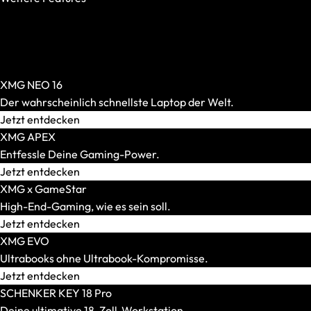
OASIS Ready
PCIe 5.0 SSD
AR-Brillen und Glasses
Per-Key-RGB
Alle anzeigen
Windows Hello
AR-Headsets
XMG NEO 16
Transport und Zubehör
Der wahrscheinlich schnellste Laptop der Welt.
Alle anzeigen
Jetzt entdecken
Transport und Lagerung
XMG APEX
Zubehör und Peripherie
Entfessle Deine Gaming-Power.
VR Ready-Laptops
Jetzt entdecken
Alle anzeigen
XMG x GameStar
Marke / Modellserie
High-End-Gaming, wie es sein soll.
Mäuse
Jetzt entdecken
Alle anzeigen
XMG EVO
Gaming-Mäuse
Ultrabooks ohne Ultrabook-Kompromisse.
Kabellose Mäuse
Jetzt entdecken
Kabelgebundene Mäuse
SCHENKER KEY 18 Pro
Maus-Tastatur-Sets
Deine ultimative 18-Zoll-Workstation.