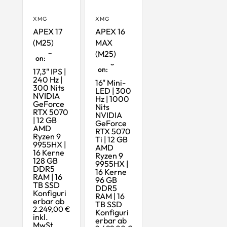
XMG
XMG
APEX 17
APEX 16
(M25)
MAX
Maximalk
onfigurati
(M25)
Maximalk
on:
onfigurati
on:
17,3" IPS |
240 Hz |
16" Mini-
300 Nits
LED | 300
NVIDIA
Hz | 1000
GeForce
Nits
RTX 5070
NVIDIA
| 12 GB
GeForce
AMD
RTX 5070
Ryzen 9
Ti | 12 GB
9955HX |
AMD
16 Kerne
Ryzen 9
128 GB
9955HX |
DDR5
16 Kerne
RAM | 16
96 GB
TB SSD
DDR5
Konfiguri
RAM | 16
erbar ab
TB SSD
2.249,00 €
Konfiguri
inkl.
erbar ab
MwSt.,