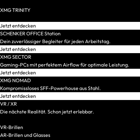
SCHENKER WORK
Zero Build / BTF möglich
Displaygröße
XMG TRINITY
14 Zoll
Extravagante High-End-PCs für Individualisten.
15 Zoll
Jetzt entdecken
16 Zoll
SCHENKER OFFICE Station
17 und 18 Zoll
Dein zuverlässiger Begleiter für jeden Arbeitstag.
Gewicht
Jetzt entdecken
Bis 1,5 kg
XMG SECTOR
Bis 1,8 kg
Gaming-PCs mit perfektem Airflow für optimale Leistung.
Bis 2,2 kg
Jetzt entdecken
Bis 2,5 kg
XMG NOMAD
Bis 3,0 kg
Kompromissloses SFF-Powerhouse aus Stahl.
Mehr als 3,0 kg
Jetzt entdecken
Grafikkarte
VR / XR
Integriert
Die nächste Realität. Schon jetzt erlebbar.
RTX 5050
Alle VR-/XR-Artikel anzeigen
RTX 5060
VR-Brillen
RTX 5070
AR-Brillen und Glasses