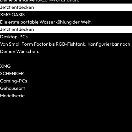
Mauspads
Jetzt entdecken
XMG OASIS
Die erste portable Wasserkühlung der Welt.
Jetzt entdecken
Desktop-PCs
Von Small Form Factor bis RGB-Fishtank. Konfigurierbar nach
Deinen Wünschen.
Alle Desktop-PCs anzeigen
XMG
SCHENKER
Gaming-PCs
Gehäuseart
Modellserie
Tastaturen
Alle anzeigen
Alle anzeigen
XMG NOMAD
Formfaktor
XMG SECTOR
Switches
XMG TRINITY