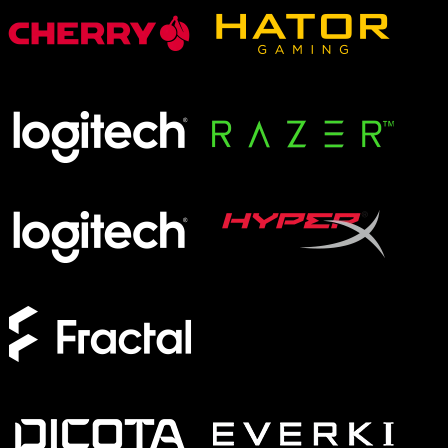
XMG APEX
XMG FOCUS
XMG NEO
XMG PRO
Formfaktor
Full-Size
TKL
75%
60%
Switches
Analog
Magnetisch
Mechanisch
Membran