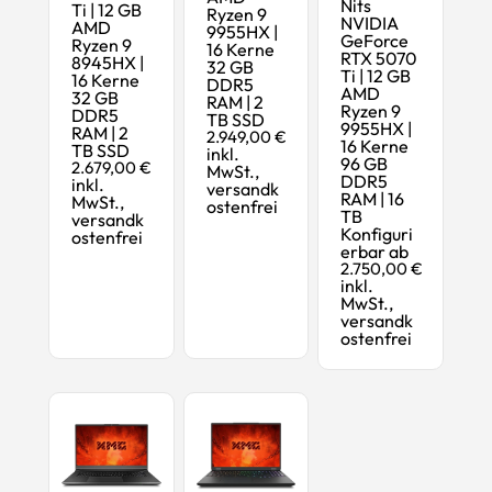
Nits
Ti | 12 GB
Ryzen 9
NVIDIA
AMD
9955HX |
GeForce
Ryzen 9
16 Kerne
RTX 5070
8945HX |
32 GB
Ti | 12 GB
16 Kerne
DDR5
AMD
32 GB
RAM | 2
Ryzen 9
DDR5
TB SSD
9955HX |
RAM | 2
2.949,00 €
16 Kerne
TB SSD
inkl.
96 GB
2.679,00 €
MwSt.,
DDR5
inkl.
versandk
RAM | 16
MwSt.,
ostenfrei
TB
versandk
Konfiguri
ostenfrei
erbar ab
2.750,00 €
inkl.
MwSt.,
versandk
ostenfrei