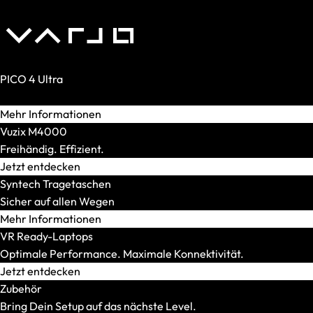
XMG STUDIO
Editions
XMG UNIFY x iCUE
CPU
AMD
PICO 4 Ultra
AMD Ryzen 5
Realität. Verstärkt.
AMD Ryzen 7
Mehr Informationen
AMD Ryzen 9
Vuzix M4000
Intel
Freihändig. Effizient.
Intel Core Ultra 5
Jetzt entdecken
Intel Core Ultra 7
Syntech Tragetaschen
Intel Core Ultra 9
Sicher auf allen Wegen
Modellserie
Mehr Informationen
Alle anzeigen
VR Ready-Laptops
OFFICE Station
Optimale Performance. Maximale Konnektivität.
GRAPHICS Station
Jetzt entdecken
XR Station
Zubehör
IMAGE Station
Bring Dein Setup auf das nächste Level.