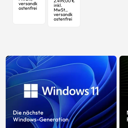
2.499,00 €
versandk
inkl.
ostenfrei
MwSt.,
versandk
ostenfrei
Die nächste
Windows-Generation