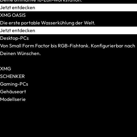
Mauspads
Jetzt entdecken
XMG OASIS
Die erste portable Wasserkühlung der Welt.
Jetzt entdecken
Desktop-PCs
Von Small Form Factor bis RGB-Fishtank. Konfigurierbar nach
Deinen Wünschen.
Alle Desktop-PCs anzeigen
XMG
SCHENKER
Gaming-PCs
Gehäuseart
Modellserie
Tastaturen
Alle anzeigen
Alle anzeigen
XMG NOMAD
Formfaktor
XMG SECTOR
Switches
XMG TRINITY