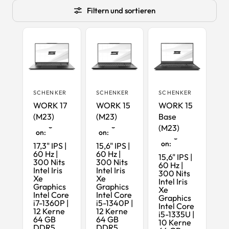
Filtern und sortieren
SCHENKER
SCHENKER
SCHENKER
WORK 17
WORK 15
WORK 15
(M23)
(M23)
Base
Maximalk
Maximalk
onfigurati
onfigurati
(M23)
Maximalk
on:
on:
onfigurati
on:
17,3" IPS |
15,6" IPS |
60 Hz |
60 Hz |
15,6" IPS |
300 Nits
300 Nits
60 Hz |
Intel Iris
Intel Iris
300 Nits
Xe
Xe
Intel Iris
Graphics
Graphics
Xe
Intel Core
Intel Core
Graphics
i7-1360P |
i5-1340P |
Intel Core
12 Kerne
12 Kerne
i5-1335U |
64 GB
64 GB
10 Kerne
DDR5
DDR5