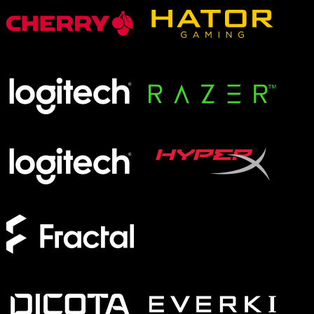
XMG APEX
XMG FOCUS
XMG NEO
XMG PRO
Formfaktor
Full-Size
TKL
75%
60%
Switches
Analog
Magnetisch
Mechanisch
Membran