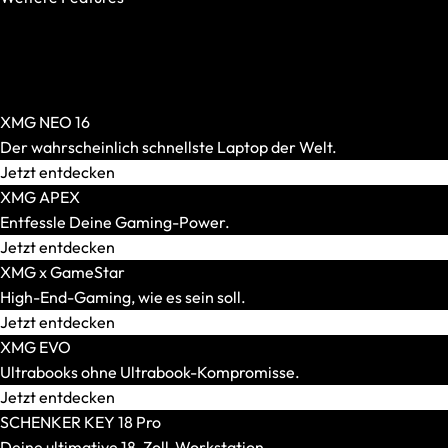
OASIS Ready
PCIe 5.0 SSD
AR-Brillen und Glasses
Per-Key-RGB
Alle anzeigen
Windows Hello
AR-Headsets
XMG NEO 16
Transport und Zubehör
Der wahrscheinlich schnellste Laptop der Welt.
Alle anzeigen
Jetzt entdecken
Transport und Lagerung
XMG APEX
Zubehör und Peripherie
Entfessle Deine Gaming-Power.
VR Ready-Laptops
Jetzt entdecken
Alle anzeigen
XMG x GameStar
Marke / Modellserie
High-End-Gaming, wie es sein soll.
Mäuse
Jetzt entdecken
Alle anzeigen
XMG EVO
Gaming-Mäuse
Ultrabooks ohne Ultrabook-Kompromisse.
Kabellose Mäuse
Jetzt entdecken
Kabelgebundene Mäuse
SCHENKER KEY 18 Pro
Maus-Tastatur-Sets
Deine ultimative 18-Zoll-Workstation.