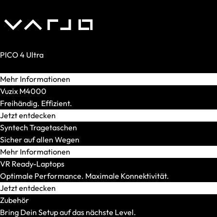
XMG STUDIO
Editions
XMG UNIFY x iCUE
CPU
AMD
PICO 4 Ultra
AMD Ryzen 5
Realität. Verstärkt.
AMD Ryzen 7
Mehr Informationen
AMD Ryzen 9
Vuzix M4000
Intel
Freihändig. Effizient.
Intel Core Ultra 5
Jetzt entdecken
Intel Core Ultra 7
Syntech Tragetaschen
Intel Core Ultra 9
Sicher auf allen Wegen
Modellserie
Mehr Informationen
Alle anzeigen
VR Ready-Laptops
OFFICE Station
Optimale Performance. Maximale Konnektivität.
GRAPHICS Station
Jetzt entdecken
XR Station
Zubehör
IMAGE Station
Bring Dein Setup auf das nächste Level.