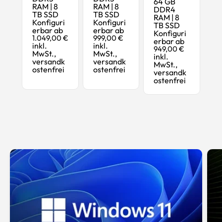
64 GB
RAM | 8
RAM | 8
DDR4
TB SSD
TB SSD
RAM | 8
Konfiguri
Konfiguri
TB SSD
erbar ab
erbar ab
Konfiguri
1.049,00 €
999,00 €
erbar ab
inkl.
inkl.
949,00 €
MwSt.,
MwSt.,
inkl.
versandk
versandk
MwSt.,
ostenfrei
ostenfrei
versandk
ostenfrei