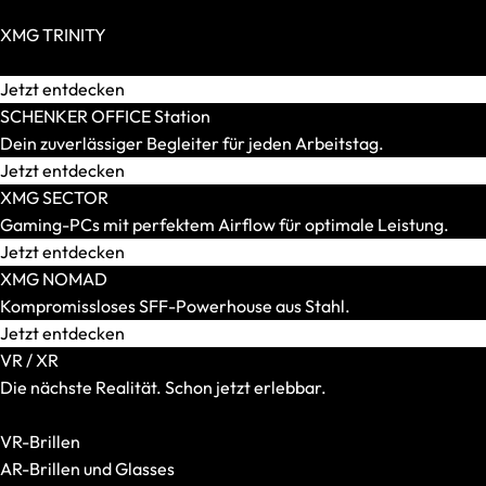
SCHENKER WORK
Zero Build / BTF möglich
Displaygröße
XMG TRINITY
14 Zoll
Extravagante High-End-PCs für Individualisten.
15 Zoll
Jetzt entdecken
16 Zoll
SCHENKER OFFICE Station
17 und 18 Zoll
Dein zuverlässiger Begleiter für jeden Arbeitstag.
Gewicht
Jetzt entdecken
Bis 1,5 kg
XMG SECTOR
Bis 1,8 kg
Gaming-PCs mit perfektem Airflow für optimale Leistung.
Bis 2,2 kg
Jetzt entdecken
Bis 2,5 kg
XMG NOMAD
Bis 3,0 kg
Kompromissloses SFF-Powerhouse aus Stahl.
Mehr als 3,0 kg
Jetzt entdecken
Grafikkarte
VR / XR
Integriert
Die nächste Realität. Schon jetzt erlebbar.
RTX 5050
Alle VR-/XR-Artikel anzeigen
RTX 5060
VR-Brillen
RTX 5070
AR-Brillen und Glasses