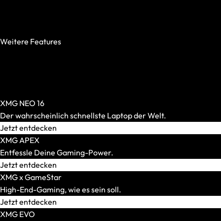
AR-Brillen und Glasses
500 Nits oder mehr
Alle anzeigen
240 Hz oder mehr
AR-Headsets
100 % DCI-P3
Transport und Zubehör
Weitere Features
Alle anzeigen
OASIS Ready
Transport und Lagerung
PCIe 5.0 SSD
Zubehör und Peripherie
Per-Key-RGB
VR Ready-Laptops
Windows Hello
Alle anzeigen
XMG NEO 16
Marke / Modellserie
Der wahrscheinlich schnellste Laptop der Welt.
Mäuse
Jetzt entdecken
Alle anzeigen
XMG APEX
Gaming-Mäuse
Entfessle Deine Gaming-Power.
Kabellose Mäuse
Jetzt entdecken
Kabelgebundene Mäuse
XMG x GameStar
Maus-Tastatur-Sets
High-End-Gaming, wie es sein soll.
Mauspads
Jetzt entdecken
XMG EVO