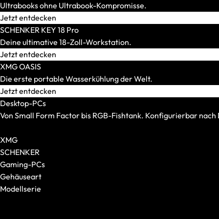
Ultrabooks ohne Ultrabook-Kompromisse.
Jetzt entdecken
SCHENKER KEY 18 Pro
Tastaturen
Deine ultimative 18-Zoll-Workstation.
Alle anzeigen
Jetzt entdecken
Formfaktor
XMG OASIS
Switches
Die erste portable Wasserkühlung der Welt.
Jetzt entdecken
Desktop-PCs
Von Small Form Factor bis RGB-Fishtank. Konfigurierbar nac
Alle Desktop-PCs anzeigen
Headsets
XMG
Alle anzeigen
SCHENKER
Gaming-Headsets
Gaming-PCs
Kabellose Headsets
Gehäuseart
Kabelgebundene Headsets
Modellserie
Surround-Sound-Headsets
Alle anzeigen
XMG NOMAD