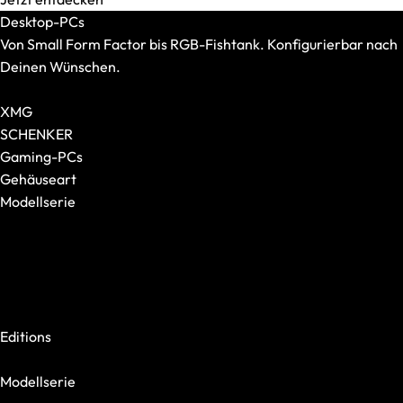
Mauspads
Desktop-PCs
Von Small Form Factor bis RGB-Fishtank. Konfigurierbar nach
Deinen Wünschen.
Alle Desktop-PCs anzeigen
XMG
SCHENKER
Gaming-PCs
Gehäuseart
Modellserie
Alle anzeigen
XMG NOMAD
XMG SECTOR
XMG TRINITY
Tastaturen
XMG STUDIO
Alle anzeigen
Editions
Formfaktor
XMG UNIFY x iCUE
Switches
Modellserie