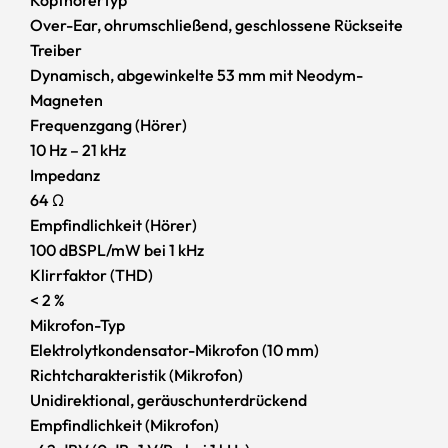
Over-Ear, ohrumschließend, geschlossene Rückseite
Treiber
Dynamisch, abgewinkelte 53 mm mit Neodym-
Magneten
Frequenzgang (Hörer)
10 Hz – 21 kHz
Impedanz
64 Ω
Empfindlichkeit (Hörer)
100 dBSPL/mW bei 1 kHz
Klirrfaktor (THD)
< 2 %
Mikrofon-Typ
Elektrolytkondensator-Mikrofon (10 mm)
Richtcharakteristik (Mikrofon)
Unidirektional, geräuschunterdrückend
Empfindlichkeit (Mikrofon)