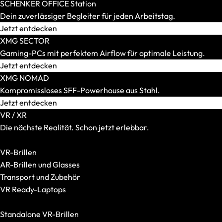
SCHENKER KEY
SCHENKER OFFICE Station
SCHENKER WORK
Dein zuverlässiger Begleiter für jeden Arbeitstag.
Displaygröße
Jetzt entdecken
14 Zoll
XMG SECTOR
15 Zoll
Gaming-PCs mit perfektem Airflow für optimale Leistung.
16 Zoll
Jetzt entdecken
17 und 18 Zoll
XMG NOMAD
Gewicht
Kompromissloses SFF-Powerhouse aus Stahl.
Bis 1,5 kg
Jetzt entdecken
Bis 1,8 kg
VR / XR
Bis 2,2 kg
Die nächste Realität. Schon jetzt erlebbar.
Bis 2,5 kg
Alle VR-/XR-Artikel anzeigen
Bis 3,0 kg
VR-Brillen
Mehr als 3,0 kg
AR-Brillen und Glasses
Grafikkarte
Transport und Zubehör
Integriert
VR Ready-Laptops
RTX 5050
Alle anzeigen
RTX 5060
Standalone VR-Brillen