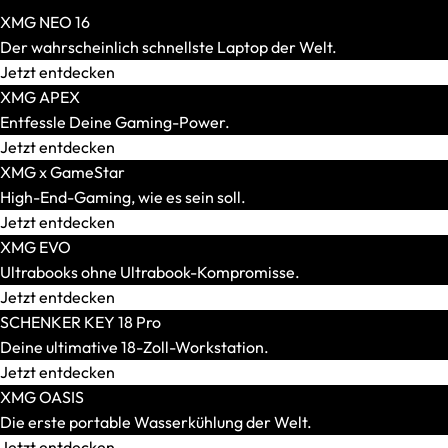
XMG NEO 16
Der wahrscheinlich schnellste Laptop der Welt.
AR-Brillen und Glasses
Jetzt entdecken
Alle anzeigen
XMG APEX
AR-Headsets
Entfessle Deine Gaming-Power.
Transport und Zubehör
Jetzt entdecken
Alle anzeigen
XMG x GameStar
Transport und Lagerung
High-End-Gaming, wie es sein soll.
Zubehör und Peripherie
Jetzt entdecken
VR Ready-Laptops
XMG EVO
Alle anzeigen
Ultrabooks ohne Ultrabook-Kompromisse.
Marke / Modellserie
Jetzt entdecken
Mäuse
SCHENKER KEY 18 Pro
Alle anzeigen
Deine ultimative 18-Zoll-Workstation.
Gaming-Mäuse
Jetzt entdecken
Kabellose Mäuse
XMG OASIS
Kabelgebundene Mäuse
Die erste portable Wasserkühlung der Welt.
Maus-Tastatur-Sets
Jetzt entdecken