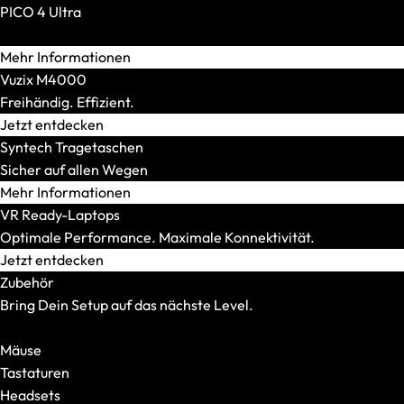
XMG TRINITY
PICO 4 Ultra
XMG STUDIO
Realität. Verstärkt.
Editions
Mehr Informationen
XMG UNIFY x iCUE
Vuzix M4000
CPU
Freihändig. Effizient.
AMD
Jetzt entdecken
AMD Ryzen 5
Syntech Tragetaschen
AMD Ryzen 7
Sicher auf allen Wegen
AMD Ryzen 9
Mehr Informationen
Intel
VR Ready-Laptops
Intel Core Ultra 5
Optimale Performance. Maximale Konnektivität.
Intel Core Ultra 7
Jetzt entdecken
Intel Core Ultra 9
Zubehör
Modellserie
Bring Dein Setup auf das nächste Level.
Alle anzeigen
Alles anzeigen
OFFICE Station
Mäuse
GRAPHICS Station
Tastaturen
XR Station
Headsets