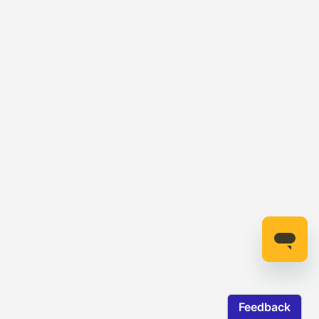
Schnelle und praktische Audio- und
Mikrofonsteuerung
Umgehe lästige Menüs im Spiel und im System. Mit den
Reglern direkt an der Hörmuschel des Cloud III kannst du
die Lautstärke des Kopfhörers schnell anpassen und
dein Mikrofon stumm schalten.