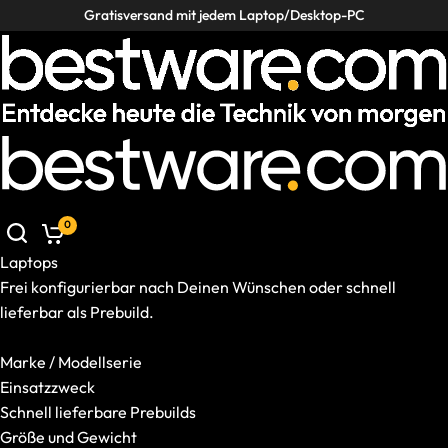
Gratisversand mit jedem Laptop/Desktop-PC
Laptops
Desktop-PCs
VR / XR
Zubehör
Laptops
Desktop-PCs
VR / XR
Zubehör
Deals
Deals
0
Helpcenter
Deutschland
|
DE
Laptops
Mobile: Deutschland, DE
Laptops
Frei konfigurierbar nach Deinen Wünschen oder schnell
Alle Laptops anzeigen
lieferbar als Prebuild.
Marke / Modellserie
Alle Laptops anzeigen
Einsatzzweck
Marke / Modellserie
Schnell lieferbare Prebuilds
Einsatzzweck
Größe und Gewicht
Schnell lieferbare Prebuilds
GPU und CPU
Größe und Gewicht