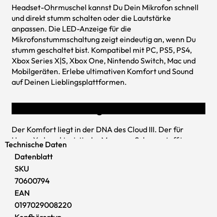
Headset-Ohrmuschel kannst Du Dein Mikrofon schnell
und direkt stumm schalten oder die Lautstärke
anpassen. Die LED-Anzeige für die
Mikrofonstummschaltung zeigt eindeutig an, wenn Du
stumm geschaltet bist. Kompatibel mit PC, PS5, PS4,
Xbox Series X|S, Xbox One, Nintendo Switch, Mac und
Mobilgeräten. Erlebe ultimativen Komfort und Sound
auf Deinen Lieblingsplattformen.
Komfort ist König
Der Komfort liegt in der DNA des Cloud III. Der für
HyperX charakteristische Memory- Schaumstoff im
Technische Daten
Kopfbügel und die mit weichem, hochwertigem
Datenblatt
Kunstleder ummantelten Ohrmuschelpolster sorgen für
SKU
einen rundum bequemen Sitz.
70600794
EAN
0197029008220
Kopfhörertyp