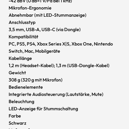
-42 dBV (0 dB=1 V/Pa bei 1 kHz)
Mikrofon-Ergonomie
Abnehmbar (mit LED-Stummanzeige)
Anschlusstyp
3,5 mm, USB-A, USB-C (via Dongle)
Kompatibilität
PC, PS5, PS4, Xbox Series X|S, Xbox One, Nintendo
Switch, Mac, Mobilgeräte
Kabellänge
1,2 m (Headset-Kabel); 1,3 m (USB-Dongle-Kabel)
Gewicht
308 g (320 g mit Mikrofon)
Auf deine Unterhaltung
Bedienelemente
abgestimmter Klang
Integrierte Audiosteuerung (Lautstärke, Mute)
Beleuchtung
Die abgewinkelten 53-mm-Treiber wurden von den
LED-Anzeige für Stummschaltung
HyperX Audio-Entwicklern soabgestimmt, dass sie ein
Farbe
optimales Hörerlebnis bieten, das die dynamischen
Klänge des Gamings unterstreicht.
Schwarz