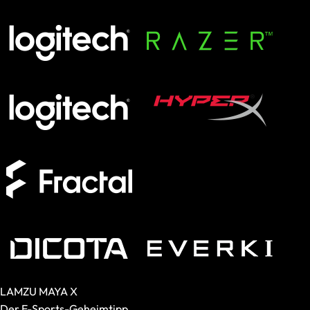
SCHENKER KEY
XMG APEX
XMG FOCUS
XMG NEO
XMG PRO
Formfaktor
Full-Size
TKL
75%
60%
Switches
Analog
Magnetisch
Mechanisch
Membran
LAMZU MAYA X
Der E-Sports-Geheimtipp.